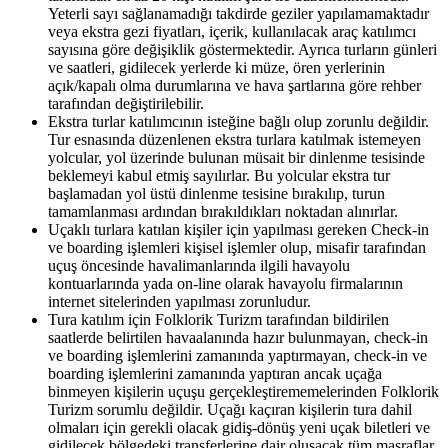
Yeterli sayı sağlanamadığı takdirde geziler yapılamamaktadır
veya ekstra gezi fiyatları, içerik, kullanılacak araç katılımcı
sayısına göre değişiklik göstermektedir. Ayrıca turların günleri
ve saatleri, gidilecek yerlerde ki müze, ören yerlerinin
açık/kapalı olma durumlarına ve hava şartlarına göre rehber
tarafından değiştirilebilir.
Ekstra turlar katılımcının isteğine bağlı olup zorunlu değildir.
Tur esnasında düzenlenen ekstra turlara katılmak istemeyen
yolcular, yol üzerinde bulunan müsait bir dinlenme tesisinde
beklemeyi kabul etmiş sayılırlar. Bu yolcular ekstra tur
başlamadan yol üstü dinlenme tesisine bırakılıp, turun
tamamlanması ardından bırakıldıkları noktadan alınırlar.
Uçaklı turlara katılan kişiler için yapılması gereken Check-in
ve boarding işlemleri kişisel işlemler olup, misafir tarafından
uçuş öncesinde havalimanlarında ilgili havayolu
kontuarlarında yada on-line olarak havayolu firmalarının
internet sitelerinden yapılması zorunludur.
Tura katılım için Folklorik Turizm tarafından bildirilen
saatlerde belirtilen havaalanında hazır bulunmayan, check-in
ve boarding işlemlerini zamanında yaptırmayan, check-in ve
boarding işlemlerini zamanında yaptıran ancak uçağa
binmeyen kişilerin uçuşu gerçekleştirememelerinden Folklorik
Turizm sorumlu değildir. Uçağı kaçıran kişilerin tura dahil
olmaları için gerekli olacak gidiş-dönüş yeni uçak biletleri ve
gidilecek bölgedeki transferlerine dair oluşacak tüm masraflar