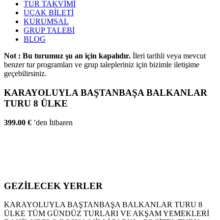
TUR TAKVİMİ
UÇAK BİLETİ
KURUMSAL
GRUP TALEBİ
BLOG
Not : Bu turumuz şu an için kapalıdır.
İleri tarihli veya mevcut
benzer tur programları ve grup talepleriniz için bizimle iletişime
geçebilirsiniz.
KARAYOLUYLA BAŞTANBAŞA BALKANLAR
TURU 8 ÜLKE
399.00 €
’den İtibaren
GEZİLECEK YERLER
KARAYOLUYLA BAŞTANBAŞA BALKANLAR TURU 8
ÜLKE TÜM GÜNDÜZ TURLARI VE AKŞAM YEMEKLERİ