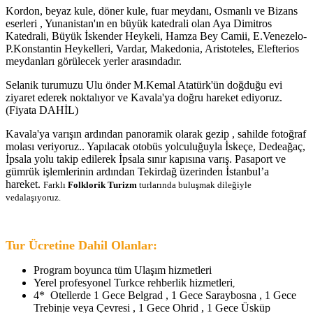
Kordon, beyaz kule, döner kule, fuar meydanı, Osmanlı ve Bizans
eserleri , Yunanistan'ın en büyük katedrali olan Aya Dimitros
Katedrali, Büyük İskender Heykeli, Hamza Bey Camii, E.Venezelo-
P.Konstantin Heykelleri, Vardar, Makedonia, Aristoteles, Elefterios
meydanları görülecek yerler arasındadır.
Selanik turumuzu Ulu önder M.Kemal Atatürk'ün doğduğu evi
ziyaret ederek noktalıyor ve Kavala'ya doğru hareket ediyoruz.
(Fiyata DAHİL)
Kavala'ya varışın ardından panoramik olarak gezip , sahilde fotoğraf
molası veriyoruz.. Yapılacak otobüs yolculuğuyla İskeçe, Dedeağaç,
İpsala yolu takip edilerek İpsala sınır kapısına varış. Pasaport ve
gümrük işlemlerinin ardından Tekirdağ üzerinden İstanbul’a
hareket.
Farklı
Folklorik Turizm
turlarında buluşmak dileğiyle
vedalaşıyoruz.
Tur Ücretine Dahil Olanlar:
Program boyunca tüm Ulaşım hizmetleri
Yerel profesyonel Turkce rehberlik hizmetleri
,
4* Otellerde 1 Gece Belgrad , 1 Gece Saraybosna , 1 Gece
Trebinje veya Çevresi , 1 Gece Ohrid , 1 Gece Üsküp