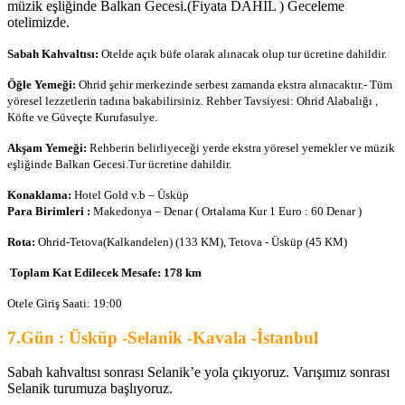
müzik eşliğinde Balkan Gecesi.(Fiyata DAHİL ) Geceleme
otelimizde.
Sabah Kahvaltısı:
Otelde açık büfe olarak alınacak olup tur ücretine dahildir.
Öğle Yemeği:
Ohrid şehir merkezinde serbest zamanda ekstra alınacaktır.-
Tüm
yöresel lezzetlerin tadına bakabilirsiniz. Rehber Tavsiyesi: Ohrid Alabalığı ,
Köfte ve Güveçte Kurufasulye.
Akşam Yemeği:
Rehberin belirliyeceği yerde ekstra yöresel yemekler ve müzik
eşliğinde Balkan Gecesi.Tur ücretine dahildir.
Konaklama:
Hotel Gold v.b – Üsküp
Para Birimleri :
Makedonya – Denar ( Ortalama Kur 1 Euro : 60 Denar )
Rota:
Ohrid-Tetova(Kalkandelen) (133 KM), Tetova - Üsküp (45 KM)
Toplam Kat Edilecek Mesafe: 178 km
Otele Giriş Saati: 19:00
7.Gün : Üsküp -Selanik -Kavala -İstanbul
Sabah kahvaltısı sonrası Selanik’e yola çıkıyoruz. Varışımız sonrası
Selanik turumuza başlıyoruz.