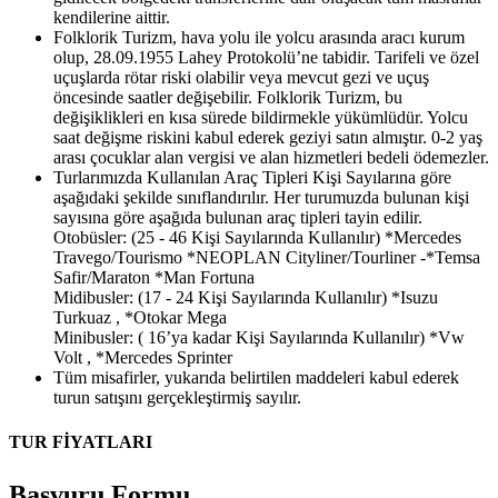
kendilerine aittir.
Folklorik Turizm, hava yolu ile yolcu arasında aracı kurum
olup, 28.09.1955 Lahey Protokolü’ne tabidir. Tarifeli ve özel
uçuşlarda rötar riski olabilir veya mevcut gezi ve uçuş
öncesinde saatler değişebilir. Folklorik Turizm, bu
değişiklikleri en kısa sürede bildirmekle yükümlüdür. Yolcu
saat değişme riskini kabul ederek geziyi satın almıştır. 0-2 yaş
arası çocuklar alan vergisi ve alan hizmetleri bedeli ödemezler.
Turlarımızda Kullanılan Araç Tipleri Kişi Sayılarına göre
aşağıdaki şekilde sınıflandırılır. Her turumuzda bulunan kişi
sayısına göre aşağıda bulunan araç tipleri tayin edilir.
Otobüsler: (25 - 46 Kişi Sayılarında Kullanılır) *Mercedes
Travego/Tourismo *NEOPLAN Cityliner/Tourliner -*Temsa
Safir/Maraton *Man Fortuna
Midibusler: (17 - 24 Kişi Sayılarında Kullanılır) *Isuzu
Turkuaz , *Otokar Mega
Minibusler: ( 16’ya kadar Kişi Sayılarında Kullanılır) *Vw
Volt , *Mercedes Sprinter
Tüm misafirler, yukarıda belirtilen maddeleri kabul ederek
turun satışını gerçekleştirmiş sayılır.
TUR FİYATLARI
Başvuru Formu