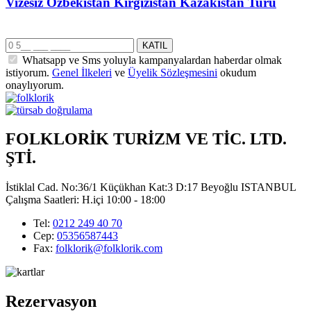
Vizesiz Özbekistan Kırgızistan Kazakistan Turu
Whatsapp ve Sms yoluyla kampanyalardan haberdar olmak
istiyorum.
Genel İlkeleri
ve
Üyelik Sözleşmesini
okudum
onaylıyorum.
FOLKLORİK TURİZM VE TİC. LTD.
ŞTİ.
İstiklal Cad. No:36/1 Küçükhan Kat:3 D:17 Beyoğlu ISTANBUL
Çalışma Saatleri: H.içi 10:00 - 18:00
Tel:
0212 249 40 70
Cep:
05356587443
Fax:
folklorik@folklorik.com
Rezervasyon