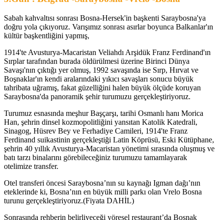
Sabah kahvaltısı sonrası Bosna-Hersek'in başkenti Saraybosna'ya
doğru yola çıkıyoruz. Varışımız sonrası asırlar boyunca Balkanlar'ın
kültür başkentliğini yapmış,
1914'te Avusturya-Macaristan Veliahdı Arşidük Franz Ferdinand'ın
Sırplar tarafından burada öldürülmesi üzerine Birinci Dünya
Savaşı'nın çıktığı yer olmuş, 1992 savaşında ise Sırp, Hırvat ve
Boşnaklar'ın kendi aralarındaki yıkıcı savaşları sonucu büyük
tahribata uğramış, fakat güzelliğini halen büyük ölçüde koruyan
Saraybosna'da panoramik şehir turumuzu gerçekleştiriyoruz.
Turumuz esnasında meşhur Başçarşı, tarihi Osmanlı hanı Morica
Han, şehrin dinsel kozmopolitliğini yansıtan Katolik Katedrali,
Sinagog, Hüsrev Bey ve Ferhadiye Camileri, 1914'te Franz
Ferdinand suikastinin gerçekleştiği Latin Köprüsü, Eski Kütüphane,
şehrin 40 yıllık Avusturya-Macaristan yönetimi sırasında oluşmuş ve
batı tarzı binalarını görebileceğiniz turumuzu tamamlayarak
otelimize transfer.
Otel transferi öncesi Saraybosna’nın su kaynağı Igman dağı’nın
eteklerinde ki, Bosna’nın en büyük milli parkı olan Vrelo Bosna
turunu gerçekleştiriyoruz.(Fiyata DAHİL)
Sonrasında rehberin belirliyeceği yöresel restaurant’da Boşnak