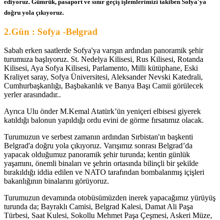
ediyoruz. Gümrük, pasaport ve sınır geçiş işlemlerimizi takiben Sofya'ya
doğru yola çıkıyoruz.
2.Gün : Sofya -Belgrad
Sabah erken saatlerde Sofya'ya varışın ardından panoramik şehir
turumuza başlıyoruz. St. Nedelya Kilisesi, Rus Kilisesi, Rotanda
Kilisesi, Aya Sofya Kilisesi, Parlamento, Milli kütüphane, Eski
Kraliyet saray, Sofya Üniversitesi, Aleksander Nevski Katedrali,
Cumhurbaşkanlığı, Başbakanlık ve Banya Başı Camii görülecek
yerler arasındadır..
Ayrıca Ulu önder M.Kemal Atatürk’ün yeniçeri elbisesi giyerek
katıldığı balonun yapıldığı ordu evini de görme fırsatımız olacak.
Turumuzun ve serbest zamanın ardından Sırbistan'ın başkenti
Belgrad'a doğru yola çıkıyoruz. Varışımız sonrası Belgrad’da
yapacak olduğumuz panoramik şehir turunda; kentin günlük
yaşamını, önemli binaları ve şehrin ortasında bilinçli bir şekilde
bırakıldığı iddia edilen ve NATO tarafından bombalanmış içişleri
bakanlığının binalarını görüyoruz.
Turumuzun devamında otobüsümüzden inerek yapacağımız yürüyüş
turunda da; Bayraklı Camisi, Belgrad Kalesi, Damat Ali Paşa
Türbesi, Saat Kulesi, Sokollu Mehmet Paşa Çeşmesi, Askeri Müze,