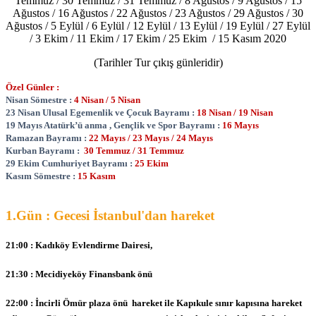
Temmuz / 30 Temmuz / 31 Temmuz / 8 Ağustos / 9 Ağustos / 15
Ağustos / 16 Ağustos / 22 Ağustos / 23 Ağustos / 29 Ağustos / 30
Ağustos / 5 Eylül / 6 Eylül / 12 Eylül / 13 Eylül / 19 Eylül / 27 Eylül
/ 3 Ekim / 11 Ekim / 17 Ekim / 25 Ekim / 15 Kasım 2020
(Tarihler Tur çıkış günleridir)
Özel Günler :
Nisan Sömestre :
4 Nisan / 5 Nisan
23 Nisan Ulusal Egemenlik ve Çocuk Bayramı :
18 Nisan / 19 Nisan
19 Mayıs Atatürk’ü anma , Gençlik ve Spor Bayramı :
16 Mayıs
Ramazan Bayramı :
22 Mayıs / 23 Mayıs / 24 Mayıs
Kurban Bayramı :
30 Temmuz / 31 Temmuz
29 Ekim Cumhuriyet Bayramı :
25 Ekim
Kasım Sömestre :
15 Kasım
1.Gün : Gecesi İstanbul'dan hareket
21:00 : Kadıköy Evlendirme Dairesi,
21:30 : Mecidiyeköy Finansbank önü
22:00 : İncirli Ömür plaza önü hareket ile
Kapıkule sınır kapısına hareket