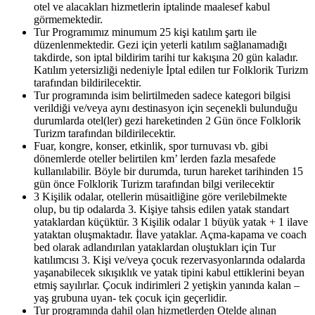
otel ve alacakları hizmetlerin iptalinde maalesef kabul
görmemektedir.
Tur Programımız minumum 25 kişi katılım şartı ile
düzenlenmektedir. Gezi için yeterli katılım sağlanamadığı
takdirde, son iptal bildirim tarihi tur kakışına 20 gün kaladır.
Katılım yetersizliği nedeniyle İptal edilen tur Folklorik Turizm
tarafından bildirilecektir.
Tur programında isim belirtilmeden sadece kategori bilgisi
verildiği ve/veya aynı destinasyon için seçenekli bulunduğu
durumlarda otel(ler) gezi hareketinden 2 Gün önce Folklorik
Turizm tarafından bildirilecektir.
Fuar, kongre, konser, etkinlik, spor turnuvası vb. gibi
dönemlerde oteller belirtilen km’ lerden fazla mesafede
kullanılabilir. Böyle bir durumda, turun hareket tarihinden 15
gün önce Folklorik Turizm tarafından bilgi verilecektir
3 Kişilik odalar, otellerin müsaitliğine göre verilebilmekte
olup, bu tip odalarda 3. Kişiye tahsis edilen yatak standart
yataklardan küçüktür. 3 Kişilik odalar 1 büyük yatak + 1 ilave
yataktan oluşmaktadır. İlave yataklar. Açma-kapama ve coach
bed olarak adlandırılan yataklardan oluştukları için Tur
katılımcısı 3. Kişi ve/veya çocuk rezervasyonlarında odalarda
yaşanabilecek sıkışıklık ve yatak tipini kabul ettiklerini beyan
etmiş sayılırlar. Çocuk indirimleri 2 yetişkin yanında kalan –
yaş grubuna uyan- tek çocuk için geçerlidir.
Tur programında dahil olan hizmetlerden Otelde alınan