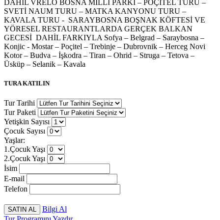
DAHİL VRELO BOSNA MİLLİ PARKI – POÇİTEL TURU –
SVETİ NAUM TURU – MATKA KANYONU TURU –
KAVALA TURU - SARAYBOSNA BOŞNAK KÖFTESİ VE
YÖRESEL RESTAURANTLARDA GERÇEK BALKAN
GECESİ DAHİL FARKIYLA Sofya – Belgrad – Saraybosna –
Konjic - Mostar – Poçitel – Trebinje – Dubrovnik – Herceg Novi
Kotor – Budva – İşkodra – Tiran – Ohrid – Struga – Tetova –
Üsküp – Selanik – Kavala
TURA KATILIN
Tur Tarihi
Tur Paketi
Yetişkin Sayısı
Çocuk Sayısı
Yaşlar:
1.Çocuk Yaşı
2.Çocuk Yaşı
İsim
E-mail
Telefon
Bilgi Al
Tur Programını Yazdır