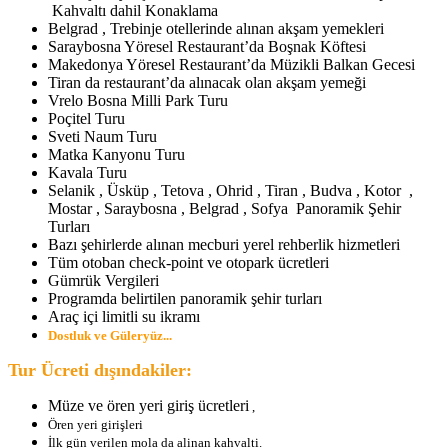
Kahvaltı dahil Konaklama
Belgrad , Trebinje otellerinde alınan akşam yemekleri
Saraybosna Yöresel Restaurant’da Boşnak Köftesi
Makedonya Yöresel Restaurant’da Müzikli Balkan Gecesi
Tiran da restaurant’da alınacak olan akşam yemeği
Vrelo Bosna Milli Park Turu
Poçitel Turu
Sveti Naum Turu
Matka Kanyonu Turu
Kavala Turu
Selanik , Üsküp , Tetova , Ohrid , Tiran , Budva , Kotor ,
Mostar , Saraybosna , Belgrad , Sofya Panoramik Şehir
Turları
Bazı şehirlerde alınan mecburi yerel rehberlik hizmetleri
Tüm otoban check-point ve otopark ücretleri
Gümrük Vergileri
Programda belirtilen panoramik şehir turları
Araç içi limitli su ikramı
Dostluk ve Güleryüz...
Tur Ücreti dışındakiler:
Müze ve ören yeri giriş ücretleri
,
Ören yeri girişleri
İlk gün verilen mola da alinan kahvalti.