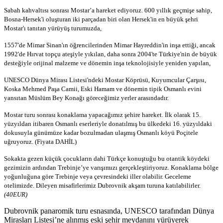
Sabah kahvaltısı sonrası
Mostar’a hareket ediyoruz. 600 yıllık geçmişe sahip,
Bosna-Hersek'i oluşturan iki parçadan biri olan Hersek'in en büyük şehri
Mostar'ı tanıtan yürüyüş turumuzda,
1557'de Mimar Sinan'ın öğrencilerinden Mimar Hayreddin'in inşa ettiği, ancak
1992'de Hırvat topçu ateşiyle yıkılan, daha sonra 2004'te Türkiye'nin de büyük
desteğiyle orijinal malzeme ve dönemin inşa teknolojisiyle yeniden yapılan,
UNESCO Dünya Mirası Listesi'ndeki Mostar Köprüsü, Kuyumcular Çarşısı,
Koska Mehmed Paşa Camii, Eski Hamam ve dönemin tipik Osmanlı evini
yansıtan Müslüm Bey Konağı göreceğimiz yerler arasındadır.
Mostar turu sonrası konaklama yapacağımız şehire hareket. İlk olarak 15.
yüzyıldan itibaren Osmanlı eserleriyle donatılmış bu ülkedeki 16. yüzyıldaki
dokusuyla günümüze kadar bozulmadan ulaşmış Osmanlı köyü Poçitele
uğruyoruz.
(Fiyata DAHİL)
Sokakta gezen küçük çocukların dahi Türkçe konuştuğu bu otantik köydeki
gezimizin ardından Trebinje’ye varışımızı gerçekleştiriyoruz. Konaklama bölge
yoğunluğuna göre Trebinje veya çevresindeki iller olabilir. Geceleme
otelimizde.
Dileyen misafirlerimiz Dubrovnik akşam turuna katılabilirler.
(40EUR)
Dubrovnik panaromik turu esnasında, UNESCO tarafından Dünya
Mirasları Listesi’ne alınmış eski şehir meydanını yürüyerek