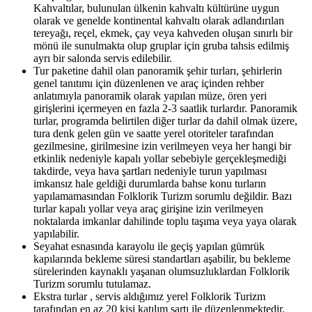
Kahvaltılar, bulunulan ülkenin kahvaltı kültürüne uygun
olarak ve genelde kontinental kahvaltı olarak adlandırılan
tereyağı, reçel, ekmek, çay veya kahveden oluşan sınırlı bir
mönü ile sunulmakta olup gruplar için gruba tahsis edilmiş
ayrı bir salonda servis edilebilir.
Tur paketine dahil olan panoramik şehir turları, şehirlerin
genel tanıtımı için düzenlenen ve araç içinden rehber
anlatımıyla panoramik olarak yapılan müze, ören yeri
girişlerini içermeyen en fazla 2-3 saatlik turlardır. Panoramik
turlar, programda belirtilen diğer turlar da dahil olmak üzere,
tura denk gelen gün ve saatte yerel otoriteler tarafından
gezilmesine, girilmesine izin verilmeyen veya her hangi bir
etkinlik nedeniyle kapalı yollar sebebiyle gerçekleşmediği
takdirde, veya hava şartları nedeniyle turun yapılması
imkansız hale geldiği durumlarda bahse konu turların
yapılamamasından Folklorik Turizm sorumlu değildir. Bazı
turlar kapalı yollar veya araç girişine izin verilmeyen
noktalarda imkanlar dahilinde toplu taşıma veya yaya olarak
yapılabilir.
Seyahat esnasında karayolu ile geçiş yapılan gümrük
kapılarında bekleme süresi standartları aşabilir, bu bekleme
sürelerinden kaynaklı yaşanan olumsuzluklardan Folklorik
Turizm sorumlu tutulamaz.
Ekstra turlar , servis aldığımız yerel Folklorik Turizm
tarafından en az 20 kişi katılım şartı ile düzenlenmektedir.