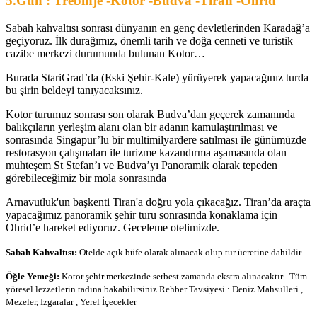
5.Gün : Trebinje -Kotor -Budva -Tiran -Ohrid
Sabah kahvaltısı sonrası dünyanın en genç devletlerinden Karadağ’a
geçiyoruz. İlk durağımız, önemli tarih ve doğa cenneti ve turistik
cazibe merkezi durumunda bulunan Kotor…
Burada StariGrad’da (Eski Şehir-Kale) yürüyerek yapacağınız turda
bu şirin beldeyi tanıyacaksınız.
Kotor turumuz sonrası son olarak Budva’dan geçerek zamanında
balıkçıların yerleşim alanı olan bir adanın kamulaştırılması ve
sonrasında Singapur’lu bir multimilyardere satılması ile günümüzde
restorasyon çalışmaları ile turizme kazandırma aşamasında olan
muhteşem St Stefan’ı ve Budva’yı Panoramik olarak tepeden
görebileceğimiz bir mola sonrasında
Arnavutluk'un başkenti Tiran'a doğru yola çıkacağız. Tiran’da araçta
yapacağımız panoramik şehir turu sonrasında konaklama için
Ohrid’e hareket ediyoruz. Geceleme otelimizde.
Sabah Kahvaltısı:
Otelde açık büfe olarak alınacak olup tur ücretine dahildir.
Öğle Yemeği:
Kotor şehir merkezinde serbest zamanda ekstra alınacaktır.-
Tüm
yöresel lezzetlerin tadına bakabilirsiniz.Rehber Tavsiyesi : Deniz Mahsulleri ,
Mezeler, Izgaralar , Yerel İçecekler