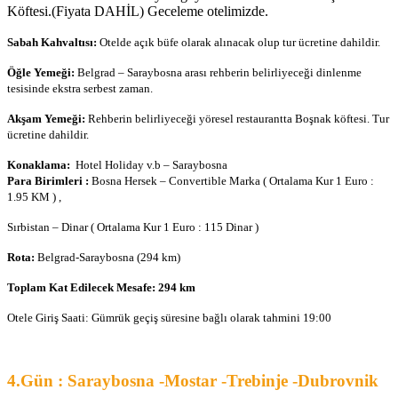
Köftesi.(Fiyata DAHİL) Geceleme otelimizde.
Sabah Kahvaltısı:
Otelde açık büfe olarak alınacak olup tur ücretine dahildir.
Öğle Yemeği:
Belgrad – Saraybosna arası rehberin belirliyeceği dinlenme
tesisinde ekstra serbest zaman.
Akşam Yemeği:
Rehberin belirliyeceği yöresel restaurantta Boşnak köftesi. Tur
ücretine dahildir.
Konaklama:
Hotel Holiday v.b – Saraybosna
Para Birimleri :
Bosna Hersek – Convertible Marka ( Ortalama Kur 1 Euro :
1.95 KM ) ,
Sırbistan – Dinar ( Ortalama Kur 1 Euro : 115 Dinar )
Rota:
Belgrad-Saraybosna (294 km)
Toplam Kat Edilecek Mesafe: 294 km
Otele Giriş Saati: Gümrük geçiş süresine bağlı olarak tahmini 19:00
4.Gün : Saraybosna -Mostar -Trebinje -Dubrovnik