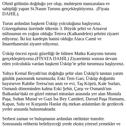
Ohrid gölünün doğduğu yer olup, muhteşem manzaralara ev
sahipliği yapan St.Naum Turunu gerçekleştiriyoruz. .(Fiyata
DAHİL).
Turun ardından başkent Üsküp yolculuğuna başlıyoruz.
Güzergahımız üzerinde ülkenin 3. Büyük şehri ve Arnavut
nüfusunun en yoğun olduğu Tetova (Kalkandelen) şehrini ziyaret
ediyoruz. İki kız kardeşin banisi olduğu Alaca Camii ve
İmarethanesini ziyaret ediyoruz.
Üsküp öncesi eşssiz güzelliği ile bilinen Matka Kanyonu turunu
gerçekleştiriyoruz.(FİYATA DAHİL) Ziyaretimiz sonrası devam
eden yolculukla varılan başkent Üsküp’te şehir turumuza başlıyoruz.
Yahya Kemal Beyatlı'nın doğduğu şehir olan Üsküp'ü tanıtan yarım
günlük panoramik turumuzda; Eski Tren Garı, Üsküp doğumlu
hayırsever Rahibe Teresa'nın anıtı ve evi, Taş Köprü, Kale Surları,
Osmanlı döneminden kalma Eski Şehir, Çarşı ve Osmanlı'nın
Balkanlar'daki en güzel mimari mirasları arasında yer alan Mustafa
Paşa, Sultan Murad ve Gazi İsa Bey Camileri, Davud Paşa Hamamı,
Kapan, Sulu ve Kurşunlu Hanlar dış mekan anlatımları ile gezilecek
yerler arasında bulunmaktadır.
Serbest zaman ve buluşmanın ardından otelimize transfer.
Sonrasında rehberin belirliyeceği yerde ekstra yöresel yemekler ve