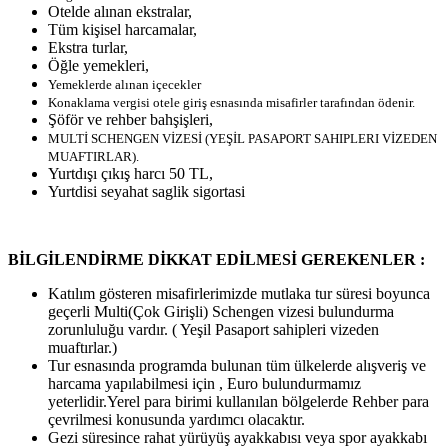
Otelde alınan ekstralar,
Tüm kişisel harcamalar,
Ekstra turlar,
Öğle yemekleri,
Yemeklerde alınan içecekler
Konaklama vergisi otele giriş esnasında misafirler tarafından ödenir.
Şöför ve rehber bahşişleri,
MULTİ SCHENGEN VİZESİ (YEŞİL PASAPORT SAHIPLERI VİZEDEN
MUAFTIRLAR).
Yurtdışı çıkış harcı 50 TL,
Yurtdisi seyahat saglik sigortasi
BİLGİLENDİRME DİKKAT EDİLMESİ GEREKENLER :
Katılım gösteren misafirlerimizde mutlaka tur süresi boyunca
geçerli Multi(Çok Girişli) Schengen vizesi bulundurma
zorunluluğu vardır. ( Yeşil Pasaport sahipleri vizeden
muaftırlar.)
Tur esnasında programda bulunan tüm ülkelerde alışveriş ve
harcama yapılabilmesi için , Euro bulundurmamız
yeterlidir.Yerel para birimi kullanılan bölgelerde Rehber para
çevrilmesi konusunda yardımcı olacaktır.
Gezi süresince rahat yürüyüş ayakkabısı veya spor ayakkabı