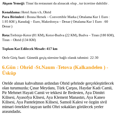
Akşam Yemeği:
Tiran’da restaurant da alınacak olup , tur ücretine dahildir .
Konaklama:
Hotel Aura v.b, Ohrid
Para Birimleri :
Bosna Hersek – Convertible Marka ( Ortalama Kur 1 Euro :
1.95 KM ), Karadağ – Euro, Makedonya – Denar ( Ortalama Kur 1 Euro : 60
Denar )
Rota:
Trebinje-Kotor (81 KM), Kotor-Budva (22 KM), Budva – Tiran (180 KM),
Tiran – Ohrid (134 KM)
Toplam Kat Edilecek Mesafe: 417 km
Otele Giriş Saati: Gümrük geçiş süresine bağlı olarak tahmini: 22:30
6.Gün : Ohrid -St.Naum -Tetova (Kalkandelen ) -
Üsküp
Otelde alınan kahvaltının ardından Ohrid şehrinde gerçekleştirilecek
olan turumuzda; Çınar Meydanı, Türk Çarşısı, Haydar Kadı Camii,
Pir Mehmet Hayati Camii ve tekkesi ile Bedesten, Aya Dimitri
Kilisesi, Ayasofya Klisesi, Aya Klement Manastırı, Aya Kaneo
Kilisesi, Aya Pantelejmon Kilisesi, Samoil Kalesi ve özgün sivil
mimari örnekleri taşıyan tarihi Ohri sokakları görülecek yerler
arasındadır
.