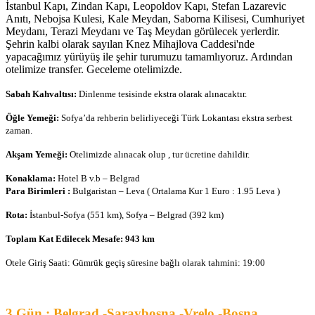
İstanbul Kapı, Zindan Kapı, Leopoldov Kapı, Stefan Lazarevic
Anıtı, Nebojsa Kulesi, Kale Meydan, Saborna Kilisesi, Cumhuriyet
Meydanı, Terazi Meydanı ve Taş Meydan görülecek yerlerdir.
Şehrin kalbi olarak sayılan Knez Mihajlova Caddesi'nde
yapacağımız yürüyüş ile şehir turumuzu tamamlıyoruz. Ardından
otelimize transfer. Geceleme otelimizde.
Sabah Kahvaltısı:
Dinlenme tesisinde ekstra olarak alınacaktır.
Öğle Yemeği:
Sofya’da rehberin belirliyeceği Türk Lokantası ekstra serbest
zaman.
Akşam Yemeği:
Otelimizde alınacak olup , tur ücretine dahildir.
Konaklama:
Hotel B v.b – Belgrad
Para Birimleri :
Bulgaristan – Leva ( Ortalama Kur 1 Euro : 1.95 Leva )
Rota:
İstanbul-Sofya (551 km), Sofya – Belgrad (392 km)
Toplam Kat Edilecek Mesafe: 943 km
Otele Giriş Saati: Gümrük geçiş süresine bağlı olarak tahmini: 19:00
3.Gün : Belgrad -Saraybosna -Vrelo -Bosna