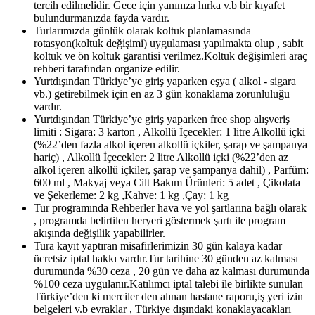
tercih edilmelidir. Gece için yanınıza hırka v.b bir kıyafet
bulundurmanızda fayda vardır.
Turlarımızda günlük olarak koltuk planlamasında
rotasyon(koltuk değişimi) uygulaması yapılmakta olup , sabit
koltuk ve ön koltuk garantisi verilmez.Koltuk değişimleri araç
rehberi tarafından organize edilir.
Yurtdışından Türkiye’ye giriş yaparken eşya ( alkol - sigara
vb.) getirebilmek için en az 3 gün konaklama zorunluluğu
vardır.
Yurtdışından Türkiye’ye giriş yaparken free shop alışveriş
limiti : Sigara: 3 karton , Alkollü İçecekler: 1 litre Alkollü içki
(%22’den fazla alkol içeren alkollü içkiler, şarap ve şampanya
hariç) , Alkollü İçecekler: 2 litre Alkollü içki (%22’den az
alkol içeren alkollü içkiler, şarap ve şampanya dahil) , Parfüm:
600 ml , Makyaj veya Cilt Bakım Ürünleri: 5 adet , Çikolata
ve Şekerleme: 2 kg ,Kahve: 1 kg ,Çay: 1 kg
Tur programında Rehberler hava ve yol şartlarına bağlı olarak
, programda belirtilen heryeri göstermek şartı ile program
akışında değişilik yapabilirler.
Tura kayıt yaptıran misafirlerimizin 30 gün kalaya kadar
ücretsiz iptal hakkı vardır.Tur tarihine 30 günden az kalması
durumunda %30 ceza , 20 gün ve daha az kalması durumunda
%100 ceza uygulanır.Katılımcı iptal talebi ile birlikte sunulan
Türkiye’den ki merciler den alınan hastane raporu,iş yeri izin
belgeleri v.b evraklar , Türkiye dışındaki konaklayacakları