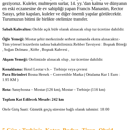
geziyoruz. Kuleler, muhteşem surlar, 14. yy.’dan kalma ve dünyanın
en eski eczanesine de ev sahipliği yapan Francis Manastırı, Rector
Sarayı, şehir kapıları, kuleler ve diğer önemli yapılar görülecektir.
Turumuzun bitimi ile birlikte otelimize transfer.
Sabah Kahvaltısı:
Otelde açık büfe olarak alınacak olup tur ücretine dahildir.
Öğle Yemeği:
Mostar şehir merkezinde serbest zamanda ekstra alınacaktır.-
Tüm yöresel lezzetlerin tadına bakabilirsiniz.Rehber Tavsiyesi : Boşnak Böreği
, Soğan Dolması , Köfte , Boşnak Kahvesi ,
Akşam Yemeği:
Otelimizde alınacak olup , tur ücretine dahildir.
Konaklama:
Hotel Leotar v.b.– Trebinje veya çevresi
Para Birimleri
Bosna Hersek – Convertible Marka ( Ortalama Kur 1 Euro :
1.95 KM )
Rota:
Saraybosna – Mostar (126 km), Mostar – Trebinje (116 km)
Toplam Kat Edilecek Mesafe: 242 km
Otele Giriş Saati: Gümrük geçiş süresine bağlı olarak tahmini: 18:00