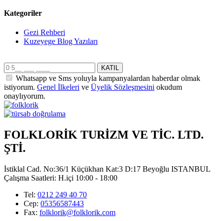
Kategoriler
Gezi Rehberi
Kuzeyege Blog Yazıları
Whatsapp ve Sms yoluyla kampanyalardan haberdar olmak
istiyorum.
Genel İlkeleri
ve
Üyelik Sözleşmesini
okudum
onaylıyorum.
FOLKLORİK TURİZM VE TİC. LTD.
ŞTİ.
İstiklal Cad. No:36/1 Küçükhan Kat:3 D:17 Beyoğlu ISTANBUL
Çalışma Saatleri: H.içi 10:00 - 18:00
Tel:
0212 249 40 70
Cep:
05356587443
Fax:
folklorik@folklorik.com