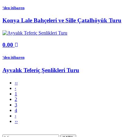
‘den itibaren
Konya Lale Bahçeleri ve Sille Çatalhöyük Turu
0.00
‘den itibaren
Ayvalık Teferiç Şenlikleri Turu
‹‹
‹
1
2
3
4
›
››