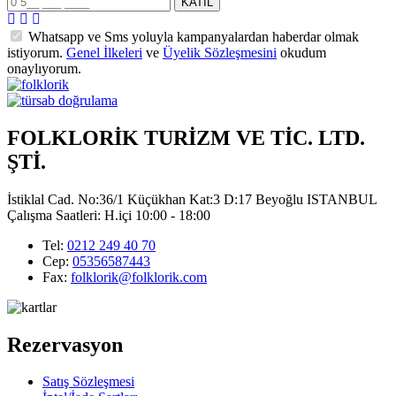
Whatsapp ve Sms yoluyla kampanyalardan haberdar olmak
istiyorum.
Genel İlkeleri
ve
Üyelik Sözleşmesini
okudum
onaylıyorum.
FOLKLORİK TURİZM VE TİC. LTD.
ŞTİ.
İstiklal Cad. No:36/1 Küçükhan Kat:3 D:17 Beyoğlu ISTANBUL
Çalışma Saatleri: H.içi 10:00 - 18:00
Tel:
0212 249 40 70
Cep:
05356587443
Fax:
folklorik@folklorik.com
Rezervasyon
Satış Sözleşmesi