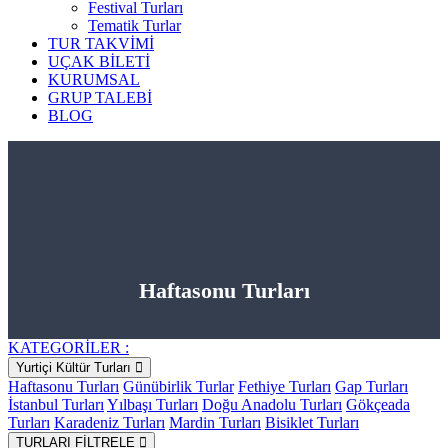
Festival Turları
Tematik Turlar
TUR TAKVİMİ
UÇAK BİLETİ
KURUMSAL
GRUP TALEBİ
BLOG
Haftasonu Turları
KATEGORİLER :
Yurtiçi Kültür Turları
Haftasonu Turları
Günübirlik Turlar
Fethiye Turları
Gap Turları
İstanbul Turları
Yılbaşı Turları
Doğu Anadolu Turları
Gökçeada
Turları
Karadeniz Turları
Mardin Turları
Bisiklet Turları
TURLARI FİLTRELE