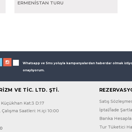
ERMENİSTAN TURU
Whatsapp ve Sms yoluyla kampanyalardan haberdar olmak isti
onaylıyorum.
İZM VE TİC. LTD. ŞTİ.
REZERVASY
Satış Sözleşme
/1 Küçükhan Kat:3 D:17
İptal/İade Şartla
alışma Saatleri: H.içi 10:00
Banka Hesaplar
Tur Tüketici Ha
70