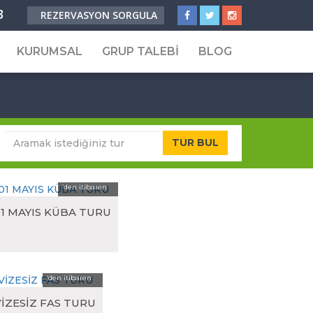
3
REZERVASYON SORGULA
KURUMSAL
GRUP TALEBİ
BLOG
Festival & Tematik Turlar
Festival Turları
TUR BUL
Tematik Turlar
0.00
‘den itibaren
urları
01 MAYIS KÜBA TURU
ları
0.00
‘den itibaren
VİZESİZ FAS TURU