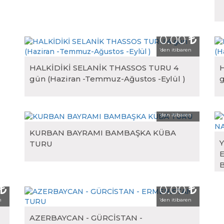
0.00
‘den itibaren
HALKİDİKİ SELANİK THASSOS TURU 4
gün (Haziran -Temmuz-Ağustos -Eylül )
g
0.00
‘den itibaren
KURBAN BAYRAMI BAMBAŞKA KÜBA
Y
TURU
0.00
n
‘den itibaren
AZERBAYCAN - GÜRCİSTAN -