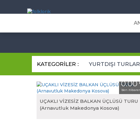
A
Yurtiçi Kültür 
Haftasonu Turları
KATEGORİLER :
YURTDIŞI TURLAR
Günübirlik Turlar
Fethiye Turları
0.00
‘den itibare
Gap Turları
UÇAKLI VİZESİZ BALKAN ÜÇLÜSÜ TURU
İstanbul Turları
(Arnavutluk Makedonya Kosova)
Yılbaşı Turları
Doğu Anadolu Tur
Gökçeada Turları