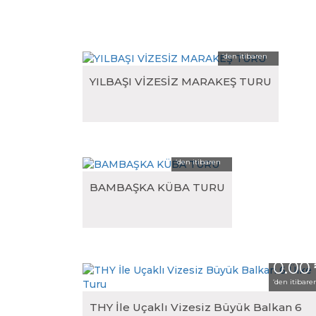
Karadeniz Turları
0.00
Mardin Turları
‘den itibaren
Bisiklet Turları
YILBAŞI VİZESİZ MARAKEŞ TURU
0.00
‘den itibaren
BAMBAŞKA KÜBA TURU
0.00
‘den itibare
THY İle Uçaklı Vizesiz Büyük Balkan 6