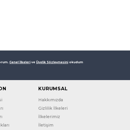
yorum.
Genel İlkeleri
ve
Üyelik Sözleşmesini
okudum
ON
KURUMSAL
si
Hakkımızda
rı
Gizlilik İlkeleri
ı
İlkelerimiz
kları
İletişim