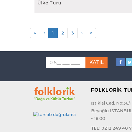
Ülke Turu
‹‹
‹
1
2
3
›
››
FOLKLORİK TUR
İstiklal Cad. No:36
Beyoğlu ISTANBUL Ç
- 18:00
TEL:
0212 249 40 