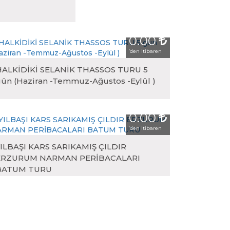
0.00
‘den itibaren
HALKİDİKİ SELANİK THASSOS TURU 5
ün (Haziran -Temmuz-Ağustos -Eylül )
0.00
‘den itibaren
ILBAŞI KARS SARIKAMIŞ ÇILDIR
ERZURUM NARMAN PERİBACALARI
BATUM TURU