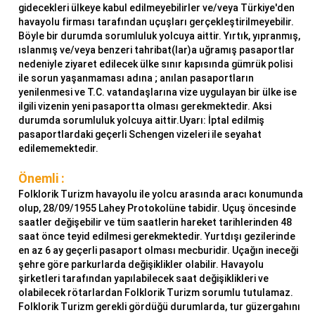
gidecekleri ülkeye kabul edilmeyebilirler ve/veya Türkiye'den
havayolu firması tarafından uçuşları gerçekleştirilmeyebilir.
Böyle bir durumda sorumluluk yolcuya aittir. Yırtık, yıpranmış,
ıslanmış ve/veya benzeri tahribat(lar)a uğramış pasaportlar
nedeniyle ziyaret edilecek ülke sınır kapısında gümrük polisi
ile sorun yaşanmaması adına ; anılan pasaportların
yenilenmesi ve T.C. vatandaşlarına vize uygulayan bir ülke ise
ilgili vizenin yeni pasaportta olması gerekmektedir. Aksi
durumda sorumluluk yolcuya aittir.Uyarı: İptal edilmiş
pasaportlardaki geçerli Schengen vizeleri ile seyahat
edilememektedir.
Önemli :
Folklorik Turizm havayolu ile yolcu arasında aracı konumunda
olup, 28/09/1955 Lahey Protokolüne tabidir. Uçuş öncesinde
saatler değişebilir ve tüm saatlerin hareket tarihlerinden 48
saat önce teyid edilmesi gerekmektedir. Yurtdışı gezilerinde
en az 6 ay geçerli pasaport olması mecburidir. Uçağın ineceği
şehre göre parkurlarda değişiklikler olabilir. Havayolu
şirketleri tarafından yapılabilecek saat değişiklikleri ve
olabilecek rötarlardan Folklorik Turizm sorumlu tutulamaz.
Folklorik Turizm gerekli gördüğü durumlarda, tur güzergahını