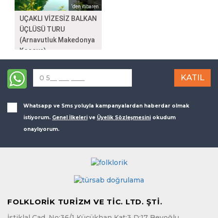
‘den itibaren
UÇAKLI VİZESİZ BALKAN
ÜÇLÜSÜ TURU
(Arnavutluk Makedonya
Kosova)
Whatsapp ve Sms yoluyla kampanyalardan haberdar olmak
istiyorum.
Genel İlkeleri
ve
Üyelik Sözleşmesini
okudum
onaylıyorum.
FOLKLORİK TURİZM VE TİC. LTD. ŞTİ.
İstiklal Cad. No:36/1 Küçükhan Kat:3 D:17 Beyoğlu