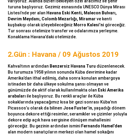
varıyoruz. Alanda bizleri bekleyen özel aracımız ile şehir
turuna başlıyoruz. Gezimiz esnasında UNESCO Dünya Mirası
Listesi’nde yer alan
Havana Eski Kenti, Malecon Bulvarı,
Devrim Meydanı, Colomb Mezarlığı, Miramar
ve kenti
kuşbakışı olarak izleyebileceğiniz
Morro Kalesi’ni
göreceğiz.
Tur sonrası otelimize transfer ve odalarımıza yerleşme.
Konaklama Havana’daki otelimizde.
2.Gün : Havana / 09 Ağustos 2019
Kahvaltının ardından
Benzersiz Havana Turu
düzenlenecek.
Bu turumuza 1958 yılının sonunda Küba devrimine kadar
Amerika’dan ithal edilmiş, daha sonra konulan ambargoya
istinaden bir daha ülkeye sokulma şansı olmayan ve
günümüzde de aktif olarak kullanılmakta olan
Eski Amerika
arabaları
ile başlıyoruz. Bu renkli araçlar ile Küba
sokaklarında yapacağımız kısa bir gezi sonrası Küba’nın
Picassos’u olarak da bilinen
Jose Fuster’in
, yaşadığı dönem
boyunca dekore ettiği resimler, seramikler ve çizimler yoluyla
dekore edip açık hava sergisine dönüşen mahallesini
göreceğiz. Bu gezinin ardından ismini
Fernando Hamel’den
alan modern sanatçıların merkezi olan hamel sokağını