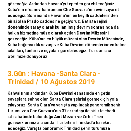
göreceğiz. Ardından Havana’yı tepeden görebileceğimiz
Küba’nın efsanevi kahramanı
Che Guevara’nın evini
ziyaret
edeceğiz. Sonrasında Havana’nın en keyifli caddelerinden
birisi olan
Prado
caddesine geçiyoruz. Batista rejimi
döneminde saray olarak kullanılmış devrim sonrasında da
halkın hizmetine müze olarak açılan
Devrim Müzesini
gezeceğiz. Küba’nın en büyük müzesi olan Devrim Müzesinde,
Küba bağımsızlık savaşı ve Küba Devrimi dönemlerinden kalma
silahları, tanları ve eşyaları görebileceğiz. Tur sonrası
otelimize dönüyoruz.
3.Gün : Havana -Santa Clara -
Trinidad / 10 Ağustos 2019
Kahvaltının ardından Küba Devrimi esnasında en çetin
savaşlara sahne olan
Santa Clara
şehrini görmek için yola
çıkıyoruz. Santa Clara’ya varışta yapılacak panoramik şehir
turumuzda Che Guevara’nın 37 arkadaşı ile birlikte ebedi
istirahatinde bulunduğu
Anıt Mezarı ve Zırhlı Tren
göreceklerimiz arasında. Tur bitimi Trinidad’a hareket
edeceğiz. Varışta panoramik Trinidad şehir turumuza