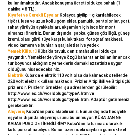
kullanılmaktadır. Ancak konuşma ücreti oldukça pahalı (1
dakika = 8 TL).
Kıyafet ve Gerekli
Eşyalar
Kolayca giyilip – çıkarılabilecek
tişört, kısa ve uzun kollu gömlekler, pamuklu pantolonlar, şort,
rahat yürüyüş ayakkabıları, akşamları için ince bir mont
almanızı öneririz. Bunun dışında; şapka, güneş gözlüğü, güneş
kremi, olası gürültüye karşı kulak tıkacı, fotoğraf makinesi,
video kamera ve bunların şarj aletleri ve yedek
Y
emek Kültürü
Küba’da tavuk, deniz mahsulleri oldukça
yaygındır. Yemeklerde yöreye özgü baharatlar kullanılır ancak
tur boyunca aldığımız yemeklerin damak lezzetinize uygun
olduğunu hissedeceksiniz.
Elektrik
Küba’da elektrik 110 volt olsa da kalınacak otellerde
220 volt elektrik kullanılmaktadır. Prizler A tipi ikili ve B tipi üçlü
prizlerdir. Prizlerin örnekleri şu adreslerden görülebilir:
http://www.iec.ch/worldplugs/typeA.htm ve
http://www.iec.ch/worldplugs/typeB.htm. Adaptör getirmeniz
gerekecektir.
A
l
ı
şveriş
Küba’dan puro alabilirsiniz. Bunun dışında hediyelik
eşyalar dışında alışveriş ürünü bulunmuyor. KÜBA’DAN NE
KADAR PURO GETİREBİLİRİM? Küba’dan faturasız olarak iki
kutu puro alınabiliyor. Bunun üzerindeki sayılara gümrükte el