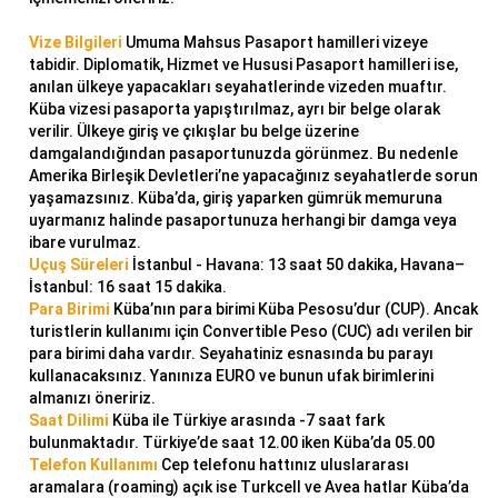
Vi
ze Bilgileri
Umuma Mahsus Pasaport hamilleri vizeye
tabidir. Diplomatik, Hizmet ve Hususi Pasaport hamilleri ise,
anılan ülkeye yapacakları seyahatlerinde vizeden muaftır.
Küba vizesi pasaporta yapıştırılmaz, ayrı bir belge olarak
verilir. Ülkeye giriş ve çıkışlar bu belge üzerine
damgalandığından pasaportunuzda görünmez. Bu nedenle
Amerika Birleşik Devletleri’ne yapacağınız seyahatlerde sorun
yaşamazsınız. Küba’da, giriş yaparken gümrük memuruna
uyarmanız halinde pasaportunuza herhangi bir damga veya
ibare vurulmaz.
U
çuş Süreleri
İstanbul - Havana: 13 saat 50 dakika, Havana–
İstanbul: 16 saat 15 dakika.
Para Birimi
Küba’nın para birimi Küba Pesosu’dur (CUP). Ancak
turistlerin kullanımı için Convertible Peso (CUC) adı verilen bir
para birimi daha vardır. Seyahatiniz esnasında bu parayı
kullanacaksınız. Yanınıza EURO ve bunun ufak birimlerini
almanızı öneririz.
Saat Dilimi
Küba ile Türkiye arasında -7 saat fark
bulunmaktadır. Türkiye’de saat 12.00 iken Küba’da 05.00
T
elefon Kullanımı
Cep telefonu hattınız uluslararası
aramalara (roaming) açık ise Turkcell ve Avea hatlar Küba’da