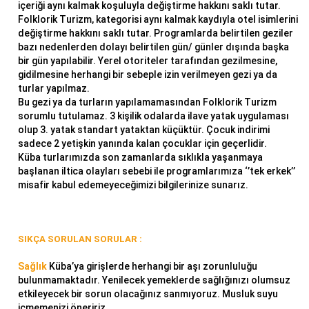
içeriği aynı kalmak koşuluyla değiştirme hakkını saklı tutar.
Folklorik Turizm, kategorisi aynı kalmak kaydıyla otel isimlerini
değiştirme hakkını saklı tutar. Programlarda belirtilen geziler
bazı nedenlerden dolayı belirtilen gün/ günler dışında başka
bir gün yapılabilir. Yerel otoriteler tarafından gezilmesine,
gidilmesine herhangi bir sebeple izin verilmeyen gezi ya da
turlar yapılmaz.
Bu gezi ya da turların yapılamamasından Folklorik Turizm
sorumlu tutulamaz. 3 kişilik odalarda ilave yatak uygulaması
olup 3. yatak standart yataktan küçüktür. Çocuk indirimi
sadece 2 yetişkin yanında kalan çocuklar için geçerlidir.
Küba turlarımızda son zamanlarda sıklıkla yaşanmaya
başlanan iltica olayları sebebi ile programlarımıza ‘’tek erkek’’
misafir kabul edemeyeceğimizi bilgilerinize sunarız.
SIKÇA SORULAN SORULAR :
Sağlık
Küba’ya girişlerde herhangi bir aşı zorunluluğu
bulunmamaktadır. Yenilecek yemeklerde sağlığınızı olumsuz
etkileyecek bir sorun olacağınız sanmıyoruz. Musluk suyu
içmemenizi öneririz.