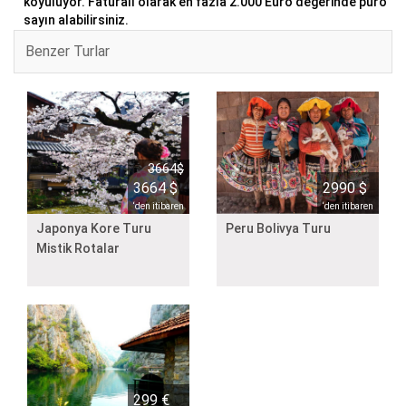
koyuluyor. Faturalı olarak en fazla 2.000 Euro değerinde puro
sayın alabilirsiniz.
Benzer Turlar
3664$
3664 $
2990 $
‘den itibaren
‘den itibaren
Japonya Kore Turu
Peru Bolivya Turu
Mistik Rotalar
299 €