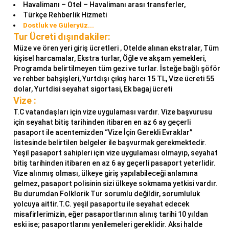
Havalimanı – Otel – Havalimanı arası transferler,
Türkçe Rehberlik Hizmeti
Dostluk ve Güleryüz...
Tur Ücreti dışındakiler:
Müze ve ören yeri giriş ücretleri
Otelde alınan ekstralar, Tüm
,
kişisel harcamalar, Ekstra turlar, Öğle ve akşam yemekleri,
Programda belirtilmeyen tüm gezi ve turlar. İsteğe bağlı şöför
ve rehber bahşişleri, Yurtdışı çıkış harcı 15 TL, Vize ücreti 55
dolar, Yurtdisi seyahat sigortasi, Ek bagaj ücreti
Vize :
T.C vatandaşları için vize uygulaması vardır. Vize başvurusu
için seyahat bitiş tarihinden itibaren en az 6 ay geçerli
pasaport ile acentemizden “Vize İçin Gerekli Evraklar”
listesinde belirtilen belgeler ile başvurmak gerekmektedir.
Yeşil pasaport sahipleri için vize uygulaması olmayıp, seyahat
bitiş tarihinden itibaren en az 6 ay geçerli pasaport yeterlidir.
Vize alınmış olması, ülkeye giriş yapılabileceği anlamına
gelmez, pasaport polisinin sizi ülkeye sokmama yetkisi vardır.
Bu durumdan Folklorik Tur sorumlu değildir, sorumluluk
yolcuya aittir.T.C. yeşil pasaportu ile seyahat edecek
misafirlerimizin, eğer pasaportlarının alınış tarihi 10 yıldan
eski ise; pasaportlarını yenilemeleri gereklidir. Aksi halde