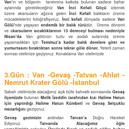
Van’
ın ve bölgenin tanıtımına katkıda bulunan sadece bahar
aylarında görebileceğiniz
Van
İnci Kefali Göçü
izlemek
üzere akarsuların ağzına gelen
İnci Kefali
balıkların üreme
mücadelelerini fotoğraflıyoruz.
İnci kefali
dünyada sadece
Van
Gölü'
nde yaşayan
endemik bir balık türü
dür. Üreme dönemi
ve
a
karsuların sıcaklıklarının 13 dereceyi bulması nedeniyle
Nisan’da
Van gölünün tuzlu ve sodalı sularında üreme
yapamadıkları için
Temmuz’a kadar balık derelere girer ve
yumurtasını bıraktıktan sonra tekrar göle döner.
Yeterli zaman
sonrası otelimize geçiyoruz. Konaklama Van otelimizde
3.Gün : Van -Gevaş -Tatvan -Ahlat -
Nemrut Krater Gölü -İstanbul
Sabah otelimizde alacağımız açık büfe kahvaltı sonrasında
Gevaş
ilçemizde
bulunan
Melik İzeddin tarafından kızı Halime Hatun
için yaptırdığı Halime Hatun Kümbeti
ve
Gevaş Selçuklu
mezarlığını
geziyoruz.
Gevaş gezimizin
ardından
Tatvan’a
Doğru Hareket
Ediyoruz.
Tatvanda Alacağımız öğle