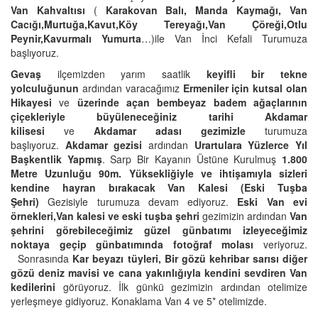
Van Kahvaltısı
(
Karakovan Balı, Manda Kaymağı, Van
Cacığı,Murtuğa,Kavut,Köy Tereyağı,Van Çöreği,Otlu
Peynir,Kavurmalı Yumurta
…)ile Van İnci Kefali Turumuza
başlıyoruz.
Gevaş
ilçemizden yarım saatlik
keyifli bir tekne
yolculuğunun
ardından varacağımız
Ermeniler için kutsal olan
Hikayesi
ve
üzerinde açan bembeyaz badem ağaçlarının
çiçekleriyle büyüleneceğiniz tarihi Akdamar
kilisesi
ve
Akdamar adası gezimizle
turumuza
başlıyoruz.
Akdamar gezisi
ardından
Urartulara Yüzlerce Yıl
Başkentlik Yapmış
. Sarp Bir Kayanın Üstüne Kurulmuş
1.800
Metre Uzunluğu 90m. Yüksekliğiyle ve ihtişamıyla sizleri
kendine hayran bırakacak Van Kalesi (Eski Tuşba
Şehri)
Gezisiyle turumuza devam ediyoruz.
Eski Van evi
örnekleri,Van kalesi ve eski tuşba şehri
gezimizin ardından
Van
şehrini görebileceğimiz güzel günbatımı izleyeceğimiz
noktaya geçip günbatımında fotoğraf molası
veriyoruz.
Sonrasında
Kar beyazı tüyleri, Bir gözü kehribar sarısı diğer
gözü deniz mavisi ve cana yakınlığıyla kendini sevdiren Van
kedilerini
görüyoruz. İlk günkü gezimizin ardından otelimize
yerleşmeye gidiyoruz. Konaklama Van 4 ve 5* otelimizde.