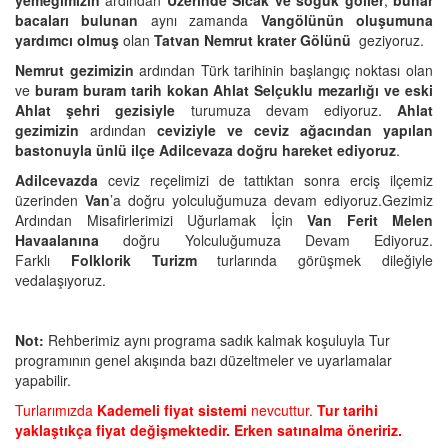
yemeğimizin
ardından
Üzerinde Sıcak ve soğuk göller
,
buhar
bacaları bulunan
aynı zamanda
Vangölünün oluşumuna
yardımcı olmuş
olan
Tatvan Nemrut krater Gölünü
geziyoruz.
Nemrut gezimizin
ardından Türk tarihinin başlangıç noktası olan
ve
buram buram tarih kokan Ahlat Selçuklu mezarlığı ve eski
Ahlat şehri gezisiyle
turumuza devam ediyoruz.
Ahlat
gezimizin
ardından
ceviziyle ve ceviz ağacından yapılan
bastonuyla ünlü ilçe Adilcevaza doğru hareket ediyoruz
.
Adilcevazda
ceviz reçelimizi de tattıktan sonra erciş ilçemiz
üzerinden
Van
’a doğru yolculuğumuza devam ediyoruz.Gezimiz
Ardından Misafirlerimizi Uğurlamak İçin
Van Ferit Melen
Havaalanına
doğru Yolculuğumuza Devam Ediyoruz.
Farklı
Folklorik Turizm
turlarında görüşmek dileğiyle
vedalaşıyoruz.
Not:
Rehberimiz aynı programa sadık kalmak koşuluyla Tur
programının genel akışında bazı düzeltmeler ve uyarlamalar
yapabilir.
Turlarımızda
Kademeli fiyat sistemi
nevcuttur.
Tur tarihi
yaklaştıkça fiyat değişmektedir. Erken satınalma öneririz.