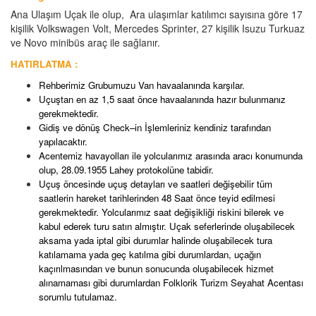
Ana Ulaşım Uçak ile olup, Ara ulaşımlar katılımcı sayısına göre 17
kişilik Volkswagen Volt, Mercedes Sprinter, 27 kişilik Isuzu Turkuaz
ve Novo minibüs araç ile sağlanır.
HATIRLATMA :
Rehberimiz Grubumuzu Van havaalanında karşılar.
Uçuştan en az 1,5 saat önce havaalanında hazır bulunmanız
gerekmektedir.
Gidiş ve dönüş Check–in İşlemleriniz kendiniz tarafından
yapılacaktır.
Acentemiz havayolları ile yolcularımız arasında aracı konumunda
olup, 28.09.1955 Lahey protokolüne tabidir.
Uçuş öncesinde uçuş detayları ve saatleri değişebilir tüm
saatlerin hareket tarihlerinden 48 Saat önce teyid edilmesi
gerekmektedir. Yolcularımız saat değişikliği riskini bilerek ve
kabul ederek turu satın almıştır. Uçak seferlerinde oluşabilecek
aksama yada iptal gibi durumlar halinde oluşabilecek tura
katılamama yada geç katılma gibi durumlardan, uçağın
kaçırılmasından ve bunun sonucunda oluşabilecek hizmet
alınamaması gibi durumlardan Folklorik Turizm Seyahat Acentası
sorumlu tutulamaz.