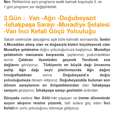
Not:
Rehberimiz aynı programa sadık kalmak koşuluyla 3. ve
1.gün programı yer değiştirilebilir.
2.Gün : Van -Ağrı -Doğubeyazıt
-İshakpaşa Sarayı -Muradiye Şelalesi
-Van İnci Kefali Göçü Yolculuğu
Sabah otelimizde alacağımız açık büfe kahvaltı sonrasında,
İsmini
4.Muraddan almış olan ve doğasıyla bizleri büyüleyecek olan
Muradiye şelalesine
doğru yolculuğumuza başlıyoruz.
Muradiye
şelalesinin manzarası karşısında
çaylarımızı yudumladıktan
sonra
Çaldıran ilçemizden geçerek Tendürek sıra
dağlarını
görüyoruz.
Türkiyenin en büyük dağı ünvanına
sahip Ağrı dağı seyir platformunda Ağrı dağını
fotoğrafladıktan
sonra
Doğubeyazıd’a doğru
yolculuğumuza
devam ediyoruz.
Doğubeyazıdda bulunan son
dönem saraylarının en ihtişamlılarından
olan
İshakpaşa
sarayını
geziyoruz.
İshakpaşa sarayı gezimizin
ardından
Dünyada
sadece
Van Gölü
'nde yaşayan ve
üreme döneminde
suyun akışının tersine yüzerek,
tatlı sulara göç eden
İnci
Kefali
nin zorlu yolculuğunu izlemeye gidiyoruz.