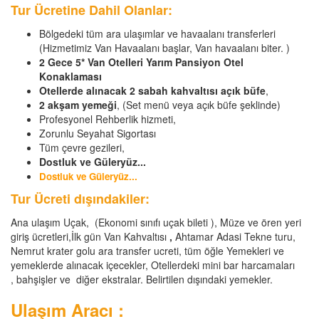
Tur Ücretine Dahil Olanlar:
Bölgedeki tüm ara ulaşımlar ve havaalanı transferleri
(Hizmetimiz Van Havaalanı başlar, Van havaalanı biter. )
2 Gece 5* Van Otelleri Yarım Pansiyon Otel
Konaklaması
Otellerde alınacak 2 sabah kahvaltısı açık büfe
,
2 akşam yemeği
, (Set menü veya açık büfe şeklinde)
Profesyonel Rehberlik hizmeti,
Zorunlu Seyahat Sigortası
Tüm çevre gezileri,
Dostluk ve Güleryüz...
Dostluk ve Güleryüz...
Tur Ücreti dışındakiler:
Ana ulaşım Uçak, (Ekonomi sınıfı uçak bileti ), Müze ve ören yeri
giriş ücretleri,İlk gün Van Kahvaltısı
,
Ahtamar Adasi Tekne turu,
Nemrut krater golu ara transfer ucreti, tüm öğle Yemekleri ve
yemeklerde alınacak içecekler, Otellerdeki mini bar harcamaları
, bahşişler ve diğer ekstralar. Belirtilen dışındaki yemekler.
Ulaşım Aracı :