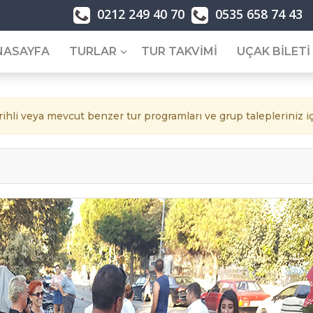
0212 249 40 70
0535 658 74 43
NASAYFA
TURLAR
TUR TAKVİMİ
UÇAK BİLETİ
Turları
Yurtdışı Turları
Bayram Turları
arihli veya mevcut benzer tur programları ve grup talepleriniz iç
İran Turları
23 Nisan Turları
Küba Turları
1 Mayıs Turları
Balkan Turları
19 Mayıs Turları
Yılbaşı Turları
Ramazan Bayramı T
Japonya Turları
15 Temmuz Turları
Fas Turları
Kurban Bayramı Tur
ları
Vizesiz Turlar
30 Ağustos Turları
29 Ekim Turları