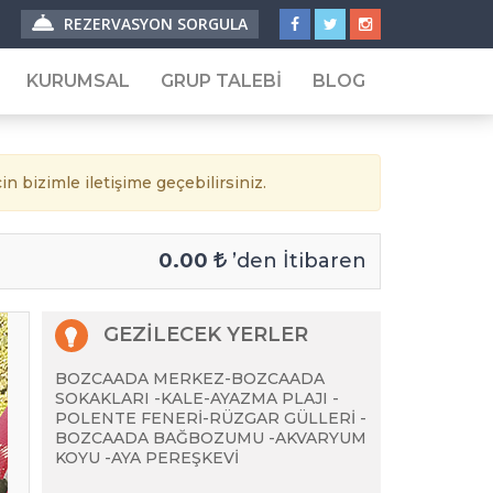
REZERVASYON SORGULA
KURUMSAL
GRUP TALEBİ
BLOG
Festival & Tematik Turlar
in bizimle iletişime geçebilirsiniz.
Festival Turları
Tematik Turlar
0.00
’den İtibaren
urları
GEZİLECEK YERLER
BOZCAADA MERKEZ-BOZCAADA
SOKAKLARI -KALE-AYAZMA PLAJI -
ları
POLENTE FENERİ-RÜZGAR GÜLLERİ -
BOZCAADA BAĞBOZUMU -AKVARYUM
KOYU -AYA PEREŞKEVİ