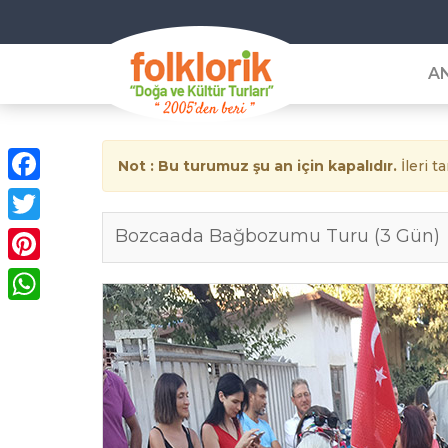
A
Yurtiçi Kültür 
Not : Bu turumuz şu an için kapalıdır.
İleri t
Haftasonu Turları
Facebook
Günübirlik Turlar
Bozcaada Bağbozumu Turu (3 Gün)
Twitter
Fethiye Turları
Pinterest
Gap Turları
WhatsApp
İstanbul Turları
Yılbaşı Turları
Doğu Anadolu Tur
Gökçeada Turları