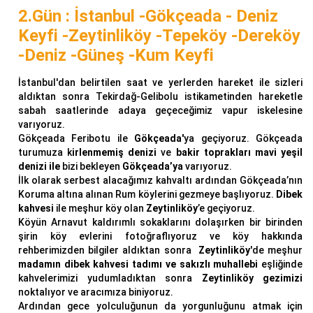
2.Gün : İstanbul -Gökçeada - Deniz
Keyfi -Zeytinliköy -Tepeköy -Dereköy
-Deniz -Güneş -Kum Keyfi
İstanbul'dan belirtilen saat ve yerlerden hareket ile sizleri
aldıktan sonra Tekirdağ-Gelibolu istikametinden hareketle
sabah saatlerinde adaya geçeceğimiz vapur iskelesine
varıyoruz.
Gökçeada Feribotu ile
Gökçeada'
ya geçiyoruz. Gökçeada
turumuza k
irlenmemiş denizi
ve
bakir toprakları mavi yeşil
denizi ile
bizi bekleyen
Gökçeada’ya
varıyoruz.
İlk olarak serbest alacağımız kahvaltı ardından Gökçeada’nın
Koruma altına alınan Rum köylerini gezmeye başlıyoruz.
Dibek
kahvesi
ile meşhur köy olan
Zeytinliköy
’e geçiyoruz.
Köyün Arnavut kaldırımlı sokaklarını dolaşırken bir birinden
şirin köy evlerini fotoğraflıyoruz ve köy hakkında
rehberimizden bilgiler aldıktan sonra
Zeytinliköy
'de meşhur
madamın
dibek kahvesi tadımı ve sakızlı muhallebi
eşliğinde
kahvelerimizi yudumladıktan sonra
Zeytinliköy gezimizi
noktalıyor ve aracımıza biniyoruz.
Ardından gece yolculuğunun da yorgunluğunu atmak için