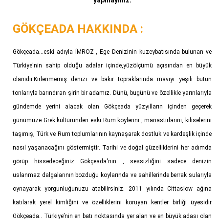
yapmayınız.
GÖKÇEADA HAKKINDA :
Gökçeada...eski adıyla İMROZ , Ege Denizinin kuzeybatısında bulunan ve
Türkiye'nin sahip olduğu adalar içinde,yüzölçümü açısından en büyük
olanıdır.Kirlenmemiş denizi ve bakir topraklarında maviyi yeşili bütün
tonlarıyla barındıran şirin bir adamız. Dünü, bugünü ve özellikle yarınlarıyla
gündemde yerini alacak olan Gökçeada yüzyılların içinden geçerek
günümüze Grek kültüründen eski Rum köylerini , manastırlarını, kiliselerini
taşımış, Türk ve Rum toplumlarının kaynaşarak dostluk ve kardeşlik içinde
nasıl yaşanacağını göstermiştir. Tarihi ve doğal güzelliklerini her adımda
görüp hissedeceğiniz Gökçeada'nın , sessizliğini sadece denizin
uslanmaz dalgalarının bozduğu koylarında ve sahillerinde berrak sularıyla
oynayarak yorgunluğunuzu atabilirsiniz. 2011 yılında Cittaslow ağına
katılarak yerel kimliğini ve özelliklerini koruyan kentler birliği üyesidir
Gökçeada.. Türkiye’nin en batı noktasında yer alan ve en büyük adası olan