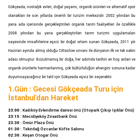
Gökçeada, nostaljik evleri, doğal yaşamı, organik ürünleri ve alternatif spor
olanakları ile son yıllarda önemli bir turizm merkezidir. 2002 yılından bu
yana ada içerisinde gerçekleştirilen organik tarım faaliyetleri ile özellikle
2008 yılından bu yana gerçekleştirilen tarım turizmi uygulamaları
sayesinde misafirlerine eşsiz bir doğal ortam sunan Gökçeada, 2011 yılı
Haziran ayında almış olduğu Cittaslow unvanı ile dünyanın ilk ve tek sakin
adası olmuştur. Bozulmamış bir doğa, her adımda tarihin en hoş anları ve
organik ürünlerle harmanlanmış, çok kültürlülüğün ahengini sonuna kadar
duyumsayacağınız bir tatil için Gökçeada eşsiz bir seçenektir.
1.Gün : Gecesi Gökçeada Turu için
İstanbul'dan Hareket
23:00 :
Kadıköy Evlendirme dairesi önü (Otopark Çıkışı Işıklar Önü)
23:15 :
Mecidiyeköy Ziraatbank Önü
23:30 :
Ömür Plaza Önü
01:30 :
Tekirdağ Özcanlar Köfte Salonu
02:30 :
Keşan Otogar Önü