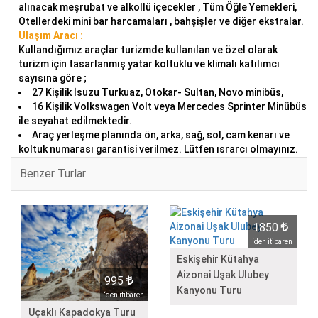
alınacak meşrubat ve alkollü içecekler , Tüm Öğle Yemekleri,
Otellerdeki mini bar harcamaları , bahşişler ve diğer ekstralar.
Ulaşım Aracı :
Kullandığımız araçlar turizmde kullanılan ve özel olarak
turizm için tasarlanmış yatar koltuklu ve klimalı katılımcı
sayısına göre ;
27 Kişilik İsuzu Turkuaz, Otokar- Sultan, Novo minibüs,
16 Kişilik Volkswagen Volt veya Mercedes Sprinter Minübüs
ile seyahat edilmektedir.
Araç yerleşme planında ön, arka, sağ, sol, cam kenarı ve
koltuk numarası garantisi verilmez. Lütfen ısrarcı olmayınız.
Benzer Turlar
1850
‘den itibaren
Eskişehir Kütahya
Aizonai Uşak Ulubey
995
Kanyonu Turu
‘den itibaren
Uçaklı Kapadokya Turu