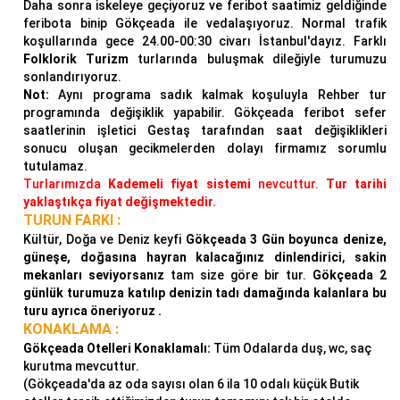
Daha sonra iskeleye geçiyoruz ve feribot saatimiz geldiğinde
feribota binip Gökçeada ile vedalaşıyoruz. Normal trafik
koşullarında gece 24.00-00:30 civarı İstanbul'dayız. Farklı
Folklorik Turizm
turlarında buluşmak dileğiyle turumuzu
sonlandırıyoruz.
Not:
Aynı programa sadık kalmak koşuluyla Rehber tur
programında değişiklik yapabilir. Gökçeada feribot sefer
saatlerinin işletici Gestaş tarafından saat değişiklikleri
sonucu oluşan gecikmelerden dolayı firmamız sorumlu
tutulamaz.
Turlarımızda
Kademeli fiyat sistemi
nevcuttur.
Tur tarihi
yaklaştıkça fiyat değişmektedir.
TURUN FARKI :
Kültür, Doğa ve Deniz keyfi
Gökçeada 3 Gün boyunca
denize,
güneşe, doğasına hayran kalacağınız
dinlendirici
,
sakin
mekanları seviyorsanız
tam size göre bir tur.
Gökçeada 2
günlük turumuza katılıp
denizin tadı damağında kalanlara bu
turu ayrıca öneriyoruz .
KONAKLAMA :
Gökçeada Otelleri Konaklamalı:
Tüm Odalarda duş, wc, saç
kurutma mevcuttur.
(Gökçeada'da az oda sayısı olan 6 ila 10 odalı küçük Butik