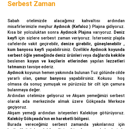
Serbest Zaman
Sabah otelimizde alacağımız kahvaltısı ardından
misafirlerimizle meşhur
Aydıncık (Kefaloz )
Plajına gidiyoruz.
Kısa bir yolculuktan sonra
Aydıncık Plajına
varıyoruz.
Deniz
keyfi
için sizlere serbest zaman veriyoruz. İsterseniz plajda
cafelerde vakit geçirebilir,
denize girebilir, güneşlenebilir ,
kum banyosu keyfi
yapabilirsiniz. Özellikle
Aydıncık koyunda
serbest öğle yemeğinde
deniz ürünleri
veya
dağlarda kekikle
beslenen
koyun ve keçilerin etlerinden
yapılan
lezzetleri
tatmanızı
tavsiye ederiz.
Aydıncık
koyunun hemen yakınında bulunan Tuz gölünde cilde
yararlı olan,
çamur banyosu
yapabilirsiniz. Kokusu hoş
olmasa da sonuç yumuşak ve pürüzsüz bir cilt için çamura
bulanmaya değer.
Ardından otelimize geliyoruz ve Akşam yemeğimizi serbest
olarak ada merkezinde almak üzere Gökçeada Merkeze
geçiyoruz.
Akşam yemeği ardından isteyenleri Kaleköye götürüyoruz.
Kaleköy Gökçeada'nın en hareketli bölgesi.
Burada vereceğimiz serbest zamanda yakınlarınız için