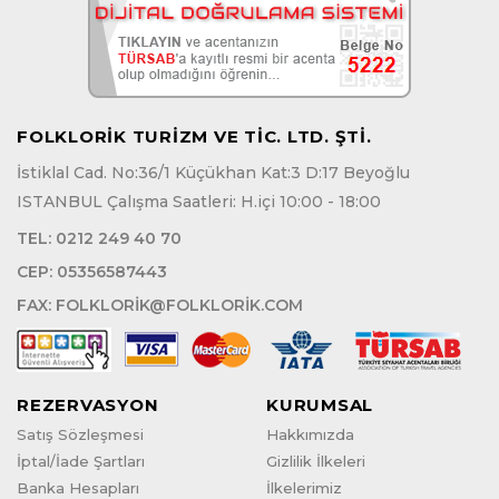
FOLKLORİK TURİZM VE TİC. LTD. ŞTİ.
İstiklal Cad. No:36/1 Küçükhan Kat:3 D:17 Beyoğlu
ISTANBUL Çalışma Saatleri: H.içi 10:00 - 18:00
TEL:
0212 249 40 70
CEP:
05356587443
FAX:
FOLKLORIK@FOLKLORIK.COM
REZERVASYON
KURUMSAL
Satış Sözleşmesi
Hakkımızda
İptal/İade Şartları
Gizlilik İlkeleri
Banka Hesapları
İlkelerimiz