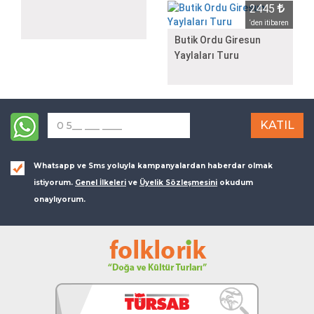
2445
‘den itibaren
Butik Ordu Giresun
Yaylaları Turu
Whatsapp ve Sms yoluyla kampanyalardan haberdar olmak
istiyorum.
Genel İlkeleri
ve
Üyelik Sözleşmesini
okudum
onaylıyorum.