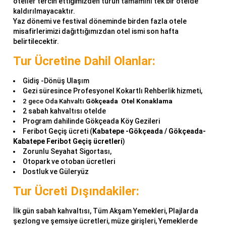
oteller tercih ettiğimizden turun tamamını tek bir otelde
kaldırılmayacaktır.
Yaz dönemi ve festival döneminde birden fazla otele
misafirlerimizi dağıttığımızdan otel ismi son hafta
belirtilecektir.
Tur Ücretine Dahil Olanlar:
Gidiş -Dönüş Ulaşım
Gezi süresince Profesyonel Kokartlı Rehberlik hizmeti,
2 gece Oda Kahvaltı
Gökçeada Otel Konaklama
2 sabah kahvaltısı otelde
Program dahilinde Gökçeada Köy Gezileri
Feribot Geçiş ücreti (
Kabatepe -Gökçeada / Gökçeada-
Kabatepe Feribot Geçiş ücretleri
)
Zorunlu Seyahat Sigortası,
Otopark ve otoban ücretleri
Dostluk ve Güleryüz
Tur Ücreti Dışındakiler:
İlk gün sabah kahvaltısı, Tüm Akşam Yemekleri, Plajlarda
şezlong ve şemsiye ücretleri, müze girişleri, Yemeklerde