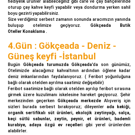
hediyelik ürünler alabileceğiniz gibi cafe ve çay bahçelerinde
oturup çay kahve keyfi yapabilir veya dondurma yerken sahil
boyu gezinti yapabilirsiniz.
Size verdiğimiz serbest zamanın sonunda aracımızın yanında
buluşup otelimize geçiyoruz.
Gökçeada
Butik
Oteller Konaklama .
4.Gün : Gökçeada - Deniz -
Güneş keyfi
-İstanbul
Bugün
Gökçeada turumuzda
Gökçeada
'da son günümüz,
Otelimizde alacağımız kahvaltının ardından öğlene kadar
deniz imkanlarından faydalanıyoruz. ( Feribot yoğunluğuna
bağlı olarak otelden ayrılma saatimiz değişebilir)
Feribot saatimize bağlı olarak otelden ayrılıp feribot sırasına
girmek üzere kuzulimanı iskelesine hareket geçiyoruz. Şehir
merkezinden geçerken
Gökçeada merkezde
Alışveriş için
sizleri burada serbest bırakıyoruz; dileyenler
ada kekiği,
organik sertifikalı süt ürünleri, ekolojik zeytinyağı, salça,
keçi sütlü sabunlar, zeytin, peynir, et ürünleri, bademli
kurabiye, adaya özgü ev reçelleri
gibi yerel ürünlerden
alabilirler.