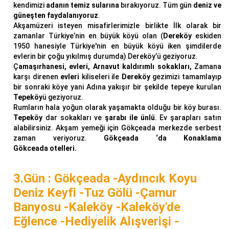
kendimizi
adanın temiz sularına
bırakıyoruz. Tüm gün
deniz ve
güneşten faydalanıyoruz
.
Akşamüzeri isteyen misafirlerimizle birlikte İlk olarak bir
zamanlar Türkiye’nin en büyük köyü olan (
Dereköy
eskiden
1950 hanesiyle Türkiye'nin en büyük köyü iken şimdilerde
evlerin bir çoğu yıkılmış durumda) Dereköy’ü geziyoruz.
Ç
amaşırhanesi,
evleri,
Arnavut kaldırımlı sokakları,
Zamana
karşı direnen
evleri
kiliseleri ile
Dereköy
gezimizi tamamlayıp
bir sonraki köye yani Adına yakışır bir şekilde tepeye kurulan
Tepeköy
ü geziyoruz.
Rumların hala yoğun olarak yaşamakta olduğu bir köy burası.
Tepeköy
dar sokakları ve
şarabı ile ünlü
. Ev şarapları satın
alabilirsiniz. Akşam yemeği için Gökçeada merkezde serbest
zaman veriyoruz.
Gökçeada ‘da
Konaklama
Gökceada otelleri.
3.Gün : Gökçeada -Aydıncık Koyu
Deniz Keyfi -Tuz Gölü -Çamur
Banyosu -Kaleköy -Kaleköy'de
Eğlence -Hediyelik Alışverişi -