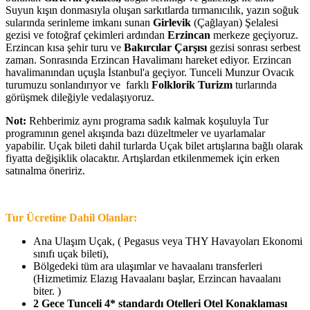
Suyun kışın donmasıyla oluşan sarkıtlarda tırmanıcılık, yazın soğuk
sularında serinleme imkanı sunan
Girlevik
(Çağlayan) Şelalesi
gezisi ve fotoğraf çekimleri ardından
Erzincan
merkeze geçiyoruz.
Erzincan kısa şehir turu ve
Bakırcılar Çarşısı
gezisi sonrası serbest
zaman. Sonrasında Erzincan Havalimanı hareket ediyor. Erzincan
havalimanından uçuşla İstanbul'a geçiyor. Tunceli Munzur Ovacık
turumuzu sonlandırıyor ve farklı
Folklorik Turizm
turlarında
görüşmek dileğiyle vedalaşıyoruz.
Not:
Rehberimiz aynı programa sadık kalmak koşuluyla Tur
programının genel akışında bazı düzeltmeler ve uyarlamalar
yapabilir. Uçak bileti dahil turlarda Uçak bilet artışlarına bağlı olarak
fiyatta değişiklik olacaktır. Artışlardan etkilenmemek için erken
satınalma öneririz.
Tur Ücretine Dahil Olanlar:
Ana Ulaşım Uçak, ( Pegasus veya THY Havayoları Ekonomi
sınıfı uçak bileti),
Bölgedeki tüm ara ulaşımlar ve havaalanı transferleri
(Hizmetimiz Elazıg Havaalanı başlar, Erzincan havaalanı
biter. )
2 Gece Tunceli 4* standardı Otelleri Otel Konaklaması