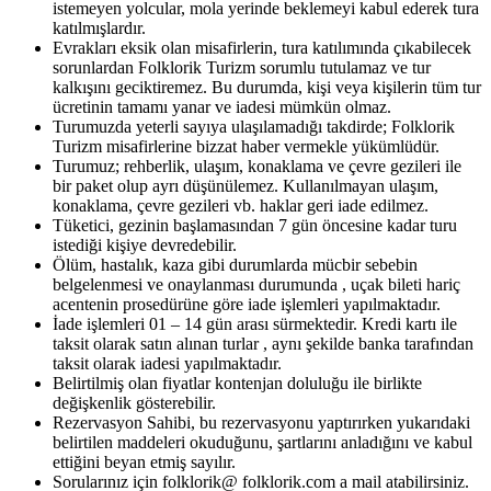
istemeyen yolcular, mola yerinde beklemeyi kabul ederek tura
katılmışlardır.
Evrakları eksik olan misafirlerin, tura katılımında çıkabilecek
sorunlardan Folklorik Turizm sorumlu tutulamaz ve tur
kalkışını geciktiremez. Bu durumda, kişi veya kişilerin tüm tur
ücretinin tamamı yanar ve iadesi mümkün olmaz.
Turumuzda yeterli sayıya ulaşılamadığı takdirde; Folklorik
Turizm misafirlerine bizzat haber vermekle yükümlüdür.
Turumuz; rehberlik, ulaşım, konaklama ve çevre gezileri ile
bir paket olup ayrı düşünülemez. Kullanılmayan ulaşım,
konaklama, çevre gezileri vb. haklar geri iade edilmez.
Tüketici, gezinin başlamasından 7 gün öncesine kadar turu
istediği kişiye devredebilir.
Ölüm, hastalık, kaza gibi durumlarda mücbir sebebin
belgelenmesi ve onaylanması durumunda , uçak bileti hariç
acentenin prosedürüne göre iade işlemleri yapılmaktadır.
İade işlemleri 01 – 14 gün arası sürmektedir. Kredi kartı ile
taksit olarak satın alınan turlar , aynı şekilde banka tarafından
taksit olarak iadesi yapılmaktadır.
Belirtilmiş olan fiyatlar kontenjan doluluğu ile birlikte
değişkenlik gösterebilir.
Rezervasyon Sahibi, bu rezervasyonu yaptırırken yukarıdaki
belirtilen maddeleri okuduğunu, şartlarını anladığını ve kabul
ettiğini beyan etmiş sayılır.
Sorularınız için folklorik@ folklorik.com a mail atabilirsiniz.