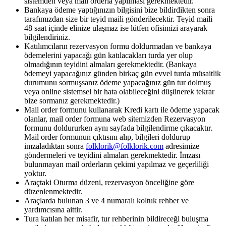
sistemden veya mail orderla yapılması gerekmektedir.
Bankaya ödeme yaptığınızın bilgisini bize bildirdikten sonra
tarafımızdan size bir teyid maili gönderilecektir. Teyid maili
48 saat içinde elinize ulaşmaz ise lütfen ofisimizi arayarak
bilgilendiriniz.
Katılımcıların rezervasyon formu doldurmadan ve bankaya
ödemelerini yapacağı gün katılacakları turda yer olup
olmadığının teyidini almaları gerekmektedir. (Bankaya
ödemeyi yapacağınız günden birkaç gün evvel turda müsaitlik
durumunu sormuşsanız ödeme yapacağınız gün tur dolmuş
veya online sistemsel bir hata olabileceğini düşünerek tekrar
bize sormanız gerekmektedir.)
Mail order formunu kullanarak Kredi kartı ile ödeme yapacak
olanlar, mail order formuna web sitemizden Rezervasyon
formunu doldururken aynı sayfada bilgilendirme çıkacaktır.
Mail order formunun çıktısını alıp, bilgileri doldurup
imzaladıktan sonra
folklorik@folklorik.com
adresimize
göndermeleri ve teyidini almaları gerekmektedir. İmzası
bulunmayan mail orderların çekimi yapılmaz ve geçerliliği
yoktur.
Araçtaki Oturma düzeni, rezervasyon önceliğine göre
düzenlenmektedir.
Araçlarda bulunan 3 ve 4 numaralı koltuk rehber ve
yardımcısına aittir.
Tura katılan her misafir, tur rehberinin bildireceği buluşma