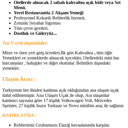
Otellerde alınacak 2 sabah kahvaltısı açık büfe veya Set
Menü
,
Yerel Restaurantta 2 Akşam Yemeği
Profesyonel Kokartlı Rehberlik hizmeti,
Zorunlu Seyahat Sigortası
Tüm çevre gezileri,
Dostluk ve Güleryüz...
Tur Ücreti dışındakiler:
Müze ve ören yeri giriş ücretleri,İlk gün Kahvaltısı
,
tüm öğle
Yemekleri ve yemeklerde alınacak içecekler, Otellerdeki mini bar
harcamaları , bahşişler ve diğer ekstralar. Belirtilen dışındaki
yemekler.
Ulaşım Aracı :
Turkiyenin her ilinden katılıma açık olduğundan ana ulaşım uçak
dahil edilmemiştir. Ana Ulaşım Uçak ile olup, Ara ulaşımlar
katılımcı sayısına göre 17 kişilik Volkswagen Volt, Mercedes
Sprinter, 27 kişilik Isuzu Turkuaz ve Novo minibüs araç ile sağlanır.
HATIRLATMA :
Rehberimiz Grubumuzu Elazığ havaalanında karşılar.