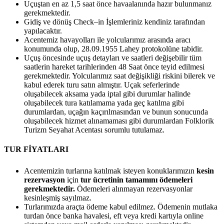
Uçuştan en az 1,5 saat önce havaalanında hazır bulunmanız
gerekmektedir.
Gidiş ve dönüş Check–in İşlemleriniz kendiniz tarafından
yapılacaktır.
Acentemiz havayolları ile yolcularımız arasında aracı
konumunda olup, 28.09.1955 Lahey protokolüne tabidir.
Uçuş öncesinde uçuş detayları ve saatleri değişebilir tüm
saatlerin hareket tarihlerinden 48 Saat önce teyid edilmesi
gerekmektedir. Yolcularımız saat değişikliği riskini bilerek ve
kabul ederek turu satın almıştır. Uçak seferlerinde
oluşabilecek aksama yada iptal gibi durumlar halinde
oluşabilecek tura katılamama yada geç katılma gibi
durumlardan, uçağın kaçırılmasından ve bunun sonucunda
oluşabilecek hizmet alınamaması gibi durumlardan Folklorik
Turizm Seyahat Acentası sorumlu tutulamaz.
TUR FİYATLARI
Acentemizin turlarına katılmak isteyen konuklarımızın
kesin
rezervasyon
için
tur ücretinin tamamını ödemeleri
gerekmektedir.
Ödemeleri alınmayan rezervasyonlar
kesinleşmiş sayılmaz.
Turlarımızda araçta ödeme kabul edilmez. Ödemenin mutlaka
turdan önce banka havalesi, eft veya kredi kartıyla online