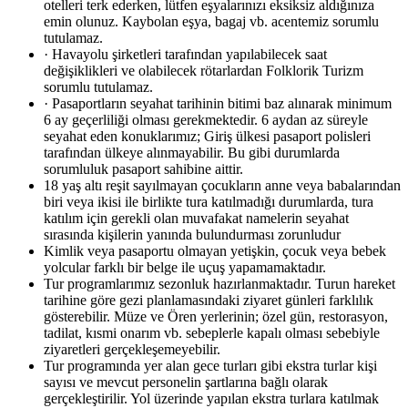
otelleri terk ederken, lütfen eşyalarınızı eksiksiz aldığınıza
emin olunuz. Kaybolan eşya, bagaj vb. acentemiz sorumlu
tutulamaz.
· Havayolu şirketleri tarafından yapılabilecek saat
değişiklikleri ve olabilecek rötarlardan Folklorik Turizm
sorumlu tutulamaz.
· Pasaportların seyahat tarihinin bitimi baz alınarak minimum
6 ay geçerliliği olması gerekmektedir. 6 aydan az süreyle
seyahat eden konuklarımız; Giriş ülkesi pasaport polisleri
tarafından ülkeye alınmayabilir. Bu gibi durumlarda
sorumluluk pasaport sahibine aittir.
18 yaş altı reşit sayılmayan çocukların anne veya babalarından
biri veya ikisi ile birlikte tura katılmadığı durumlarda, tura
katılım için gerekli olan muvafakat namelerin seyahat
sırasında kişilerin yanında bulundurması zorunludur
Kimlik veya pasaportu olmayan yetişkin, çocuk veya bebek
yolcular farklı bir belge ile uçuş yapamamaktadır.
Tur programlarımız sezonluk hazırlanmaktadır. Turun hareket
tarihine göre gezi planlamasındaki ziyaret günleri farklılık
gösterebilir. Müze ve Ören yerlerinin; özel gün, restorasyon,
tadilat, kısmi onarım vb. sebeplerle kapalı olması sebebiyle
ziyaretleri gerçekleşemeyebilir.
Tur programında yer alan gece turları gibi ekstra turlar kişi
sayısı ve mevcut personelin şartlarına bağlı olarak
gerçekleştirilir. Yol üzerinde yapılan ekstra turlara katılmak