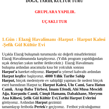
DOĞA, TARİH, KÜLTÜR TURU
GRUPLARA YAPILIR.
UÇAKLI TUR
1.Gün : Elazığ Havalimanı -Harput - Harput Kalesi
-Şefik Gül Kültür Evi
Uçakla Elazığ buluşmalı turumuzda siz değerli misafirlerimizi
Elazığ Havalimanında karşılıyoruz. (Yıllık program yapıldığından
uçak detayları yakın tarihte iletilecektir.) Elazığ Havalimanı
buluşma ardından aracımızla kısa bir yolculuk sonrası
Harput’a
hareket ediyoruz.
Harput
'ta yöresel kahvaltı ardından
Harput keşfi
ne başlıyoruz.
4000 Yıllık Tarihe Sahip
Harput,
birçok medeniyete ev sahipliği yapması ile nedeni birçok
eseri barındıran Harput ta;
Harput Kalesi, Ulu Cami, Sara Hatun
Camii, Arap Baba Türbesi, İmam Efendi, Ahi Musa Mescidi
Ağa, Kurşunlu Camii, Cimşit Hamamı, Dabakhane, Meryem
Ana Kilisesi, Şefik Gül Kültür Evi,Tarihi Harput Evlerini
görüyoruz. Ardından
Harput
gezimizi
tamamlayıp feribotla
Pertek
'e geçiyoruz. Feribot yolculuğumuz