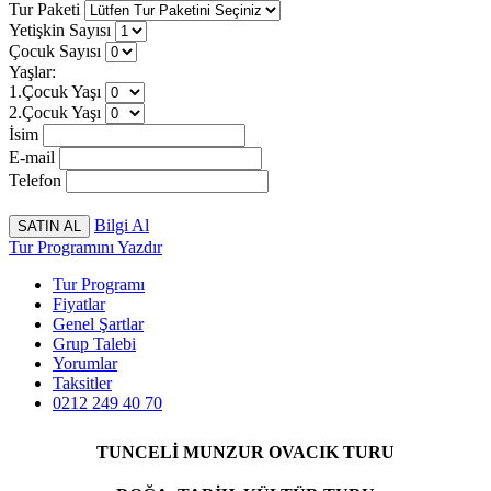
Tur Paketi
Yetişkin Sayısı
Çocuk Sayısı
Yaşlar:
1.Çocuk Yaşı
2.Çocuk Yaşı
İsim
E-mail
Telefon
Bilgi Al
Tur Programını Yazdır
Tur Programı
Fiyatlar
Genel Şartlar
Grup Talebi
Yorumlar
Taksitler
0212 249 40 70
TUNCELİ MUNZUR OVACIK TURU