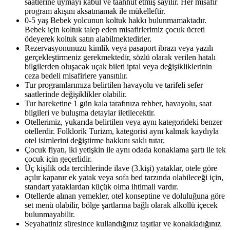
saatlerine uymayı kabul ve taahhüt etmiş sayılır. Her misafir
program akışını aksatmamak ile mükelleftir.
0-5 yaş Bebek yolcunun koltuk hakkı bulunmamaktadır.
Bebek için koltuk talep eden misafirlerimiz çocuk ücreti
ödeyerek koltuk satın alabilmektedirler.
Rezervasyonunuzu kimlik veya pasaport ibrazı veya yazılı
gerçekleştirmeniz gerekmektedir, sözlü olarak verilen hatalı
bilgilerden oluşacak uçak bileti iptal veya değişikliklerinin
ceza bedeli misafirlere yansıtılır.
Tur programlarımıza belirtilen havayolu ve tarifeli sefer
saatlerinde değişiklikler olabilir.
Tur hareketine 1 gün kala tarafınıza rehber, havayolu, saat
bilgileri ve buluşma detaylar iletilecektir.
Otellerimiz, yukarıda belirtilen veya aynı kategorideki benzer
otellerdir. Folklorik Turizm, kategorisi aynı kalmak kaydıyla
otel isimlerini değiştirme hakkını saklı tutar.
Çocuk fiyatı, iki yetişkin ile aynı odada konaklama şartı ile tek
çocuk için geçerlidir.
Üç kişilik oda tercihlerinde ilave (3.kişi) yataklar, otele göre
açılır kapanır ek yatak veya sofa bed tarzında olabileceği için,
standart yataklardan küçük olma ihtimali vardır.
Otellerde alınan yemekler, otel konseptine ve doluluğuna göre
set menü olabilir, bölge şartlarına bağlı olarak alkollü içecek
bulunmayabilir.
Seyahatiniz süresince kullandığınız taşıtlar ve konakladığınız