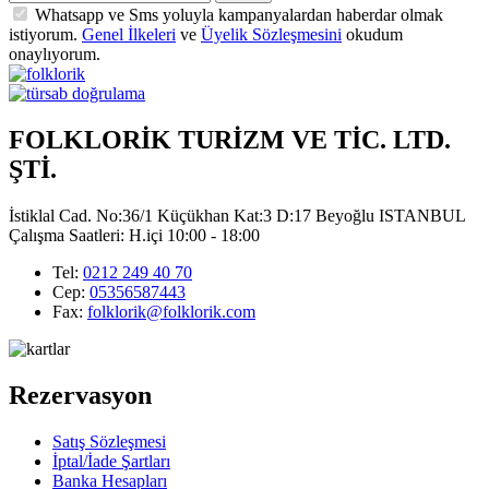
Whatsapp ve Sms yoluyla kampanyalardan haberdar olmak
istiyorum.
Genel İlkeleri
ve
Üyelik Sözleşmesini
okudum
onaylıyorum.
FOLKLORİK TURİZM VE TİC. LTD.
ŞTİ.
İstiklal Cad. No:36/1 Küçükhan Kat:3 D:17 Beyoğlu ISTANBUL
Çalışma Saatleri: H.içi 10:00 - 18:00
Tel:
0212 249 40 70
Cep:
05356587443
Fax:
folklorik@folklorik.com
Rezervasyon
Satış Sözleşmesi
İptal/İade Şartları
Banka Hesapları