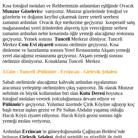
Kısa fotoğraf molaları ve Rehberimizin anlatımları eşliğinde Ovacık
Munzur Gözeleri
ne varıyoruz. Munzur gözelerinde fotoğraf ve
gözelerin ve doğanın keyfini çıkarmak üzere yeterli serebest
zamanın ardından Ovacık ilçe merkezine geçiyoruz kooperatif satış
mağazasından yerel ürünlerden alışveriş için vereceğimiz serbest
zamanın ardından nehir kenarında öğle yemeği alacağımız restorana
geçiyoruz. Yemek sonrası
Tunceli
Merkeze dönüyor. Tunceli
Merkez
Cem Evi ziyareti
sonrası otelimize geçiyoruz. Kısa
dinlenme ve hazırlanma sonrası Yerel Restaurantta Akşam yemeği
yerel alacağımız restauranta geçiyoruz. Akşam yemeği sonrası
otelimize dönüyoruz. Konaklama Tunceli Merkez
3.Gün : Tunceli -Pülümür - Erzincan - Girlevik Şelalesi
Sabah otelimizde alacağımız kahvaltı ardından eşyalarımızı
aracımıza yerleştirip otelimizden çıkış yapıyoruz. İlk olarak Munzur
nehrinin en büyük kollarından biri olan
Kutu Deresi
boyunca
fotoğraf molaları vererek yolculuğumuza devam ediyor ve
Pülümür
'e geçiyoruz. Yolumuz üzerinde Çirik Köyüne uğrayıp koç
başlı mezar taşları gezisi ve Pir Sultan Abdalın yaşamış olduğu
Hacılı Köyü ziyaret ediyoruz. Hacılı Köyü gezisi sonrası öğle
yemeği molası veriyoruz.
Ardından
Erzincan
’ın güneydoğusunda Çağlayan Beldesi’nde
bulunan
Girlevik Şelalesi,
doğal serinliği ve güzelliği ile ünlü