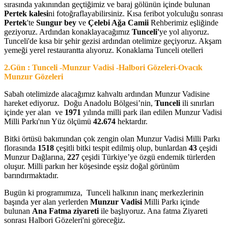
sırasında yakınından geçtiğimiz ve baraj gölünün içinde bulunan
Pertek kalesi
ni fotoğraflayabilirsiniz. Kısa feribot yolculuğu sonrası
Pertek
'te
Sungur bey
ve
Çelebi Ağa Camii
Rehberimiz eşliğinde
geziyoruz. Ardından konaklayacağımız
Tunceli'
ye yol alıyoruz.
Tunceli'de kısa bir şehir gezisi ardından otelimize geçiyoruz. Akşam
yemeği yerel restaurantta alıyoruz. Konaklama Tunceli otelleri
2.Gün : Tunceli -Munzur Vadisi -Halbori Gözeleri-Ovacık
Munzur Gözeleri
Sabah otelimizde alacağımız kahvaltı ardından Munzur Vadisine
hareket ediyoruz. Doğu Anadolu Bölgesi’nin,
Tunceli
ili sınırları
içinde yer alan ve
1971
yılında milli park ilan edilen Munzur Vadisi
Milli Parkı'nın Yüz ölçümü
42.674
hektardır.
Bitki örtüsü bakımından çok zengin olan Munzur Vadisi Milli Parkı
florasında
1518
çeşitli bitki tespit edilmiş olup, bunlardan
43
çeşidi
Munzur Dağlarına,
227
çeşidi Türkiye’ye özgü endemik türlerden
oluşur. Milli parkın her köşesinde eşsiz doğal görünüm
barındırmaktadır.
Bugün ki programımıza, Tunceli halkının inanç merkezlerinin
başında yer alan yerlerden
Munzur Vadisi
Milli Parkı içinde
bulunan
Ana Fatma ziyareti
ile başlıyoruz. Ana fatma Ziyareti
sonrası Halbori Gözeleri'ni göreceğiz.