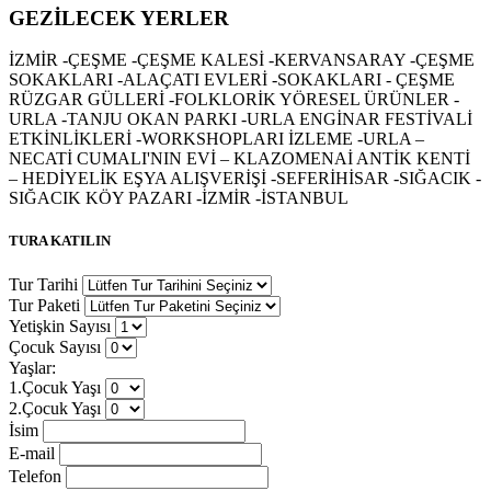
GEZİLECEK YERLER
İZMİR -ÇEŞME -ÇEŞME KALESİ -KERVANSARAY -ÇEŞME
SOKAKLARI -ALAÇATI EVLERİ -SOKAKLARI - ÇEŞME
RÜZGAR GÜLLERİ -FOLKLORİK YÖRESEL ÜRÜNLER -
URLA -TANJU OKAN PARKI -URLA ENGİNAR FESTİVALİ
ETKİNLİKLERİ -WORKSHOPLARI İZLEME -URLA –
NECATİ CUMALI'NIN EVİ – KLAZOMENAİ ANTİK KENTİ
– HEDİYELİK EŞYA ALIŞVERİŞİ -SEFERİHİSAR -SIĞACIK -
SIĞACIK KÖY PAZARI -İZMİR -İSTANBUL
TURA KATILIN
Tur Tarihi
Tur Paketi
Yetişkin Sayısı
Çocuk Sayısı
Yaşlar:
1.Çocuk Yaşı
2.Çocuk Yaşı
İsim
E-mail
Telefon