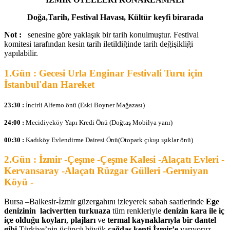
Doğa,Tarih, Festival Havası, Kültür keyfi birarada
Not :
senesine göre yaklaşık bir tarih konulmuştur. Festival
komitesi tarafından kesin tarih iletildiğinde tarih değişikliği
yapılabilir.
1.Gün : Gecesi Urla Enginar Festivali Turu için
İstanbul'dan Hareket
23:30 :
İncirli Alfemo önü (Eski Boyner Mağazası)
24:00 :
Mecidiyeköy Yapı Kredi Önü (Doğtaş Mobilya yanı)
00:30 :
Kadıköy Evlendirme Dairesi Önü(Otopark çıkışı ışıklar önü)
2.Gün : İzmir -Çeşme -Çeşme Kalesi -Alaçatı Evleri -
Kervansaray -Alaçatı Rüzgar Gülleri -Germiyan
Köyü -
Bursa –Balkesir-İzmir güzergahını izleyerek sabah saatlerinde
Ege
denizinin lacivertten turkuaza
tüm renkleriyle
denizin kara ile iç
içe olduğu koyları
,
plajları
ve
termal kaynaklarıyla bir dantel
gibi
Türkiye’nin üçüncü büyük
çağdaş kenti İzmir’e
varıyoruz.