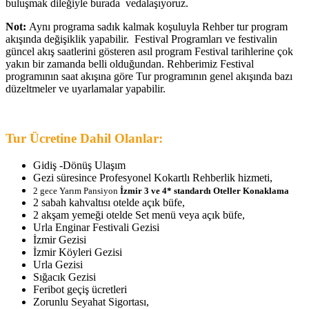
buluşmak dileğiyle burada vedalaşıyoruz.
Not:
Aynı programa sadık kalmak koşuluyla Rehber tur program
akışında değişiklik yapabilir. Festival Programları ve festivalin
güncel akış saatlerini gösteren asıl program Festival tarihlerine çok
yakın bir zamanda belli olduğundan. Rehberimiz Festival
programının saat akışına göre Tur programının genel akışında bazı
düzeltmeler ve uyarlamalar yapabilir.
Tur Ücretine Dahil Olanlar:
Gidiş -Dönüş Ulaşım
Gezi süresince Profesyonel Kokartlı Rehberlik hizmeti,
2 gece Yarım Pansiyon
İzmir 3 ve 4* standardı Oteller
Konaklama
2 sabah kahvaltısı otelde açık büfe,
2 akşam yemeği otelde Set menü veya açık büfe,
Urla Enginar Festivali Gezisi
İzmir Gezisi
İzmir Köyleri Gezisi
Urla Gezisi
Sığacık Gezisi
Feribot geçiş ücretleri
Zorunlu Seyahat Sigortası,