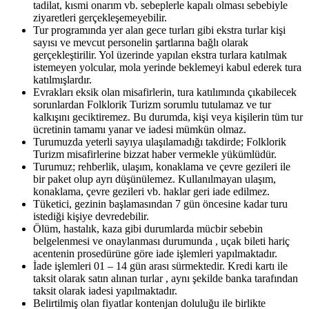
tadilat, kısmi onarım vb. sebeplerle kapalı olması sebebiyle
ziyaretleri gerçekleşemeyebilir.
Tur programında yer alan gece turları gibi ekstra turlar kişi
sayısı ve mevcut personelin şartlarına bağlı olarak
gerçekleştirilir. Yol üzerinde yapılan ekstra turlara katılmak
istemeyen yolcular, mola yerinde beklemeyi kabul ederek tura
katılmışlardır.
Evrakları eksik olan misafirlerin, tura katılımında çıkabilecek
sorunlardan Folklorik Turizm sorumlu tutulamaz ve tur
kalkışını geciktiremez. Bu durumda, kişi veya kişilerin tüm tur
ücretinin tamamı yanar ve iadesi mümkün olmaz.
Turumuzda yeterli sayıya ulaşılamadığı takdirde; Folklorik
Turizm misafirlerine bizzat haber vermekle yükümlüdür.
Turumuz; rehberlik, ulaşım, konaklama ve çevre gezileri ile
bir paket olup ayrı düşünülemez. Kullanılmayan ulaşım,
konaklama, çevre gezileri vb. haklar geri iade edilmez.
Tüketici, gezinin başlamasından 7 gün öncesine kadar turu
istediği kişiye devredebilir.
Ölüm, hastalık, kaza gibi durumlarda mücbir sebebin
belgelenmesi ve onaylanması durumunda , uçak bileti hariç
acentenin prosedürüne göre iade işlemleri yapılmaktadır.
İade işlemleri 01 – 14 gün arası sürmektedir. Kredi kartı ile
taksit olarak satın alınan turlar , aynı şekilde banka tarafından
taksit olarak iadesi yapılmaktadır.
Belirtilmiş olan fiyatlar kontenjan doluluğu ile birlikte