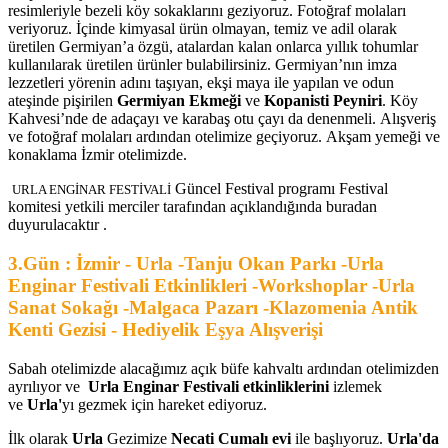
resimleriyle bezeli köy sokaklarını geziyoruz. Fotoğraf molaları
veriyoruz. İçinde kimyasal ürün olmayan, temiz ve adil olarak
üretilen Germiyan’a özgü, atalardan kalan onlarca yıllık tohumlar
kullanılarak üretilen
ürünler bulabilirsiniz. Germiyan’nın imza
lezzetleri yörenin adını taşıyan, ekşi maya ile yapılan ve odun
ateşinde pişirilen
Germiyan Ekmeği
ve
Kopanisti Peyniri
. Köy
Kahvesi’nde de adaçayı ve karabaş otu çayı da denenmeli. Alışveriş
ve fotoğraf molaları ardından otelimize geçiyoruz. Akşam yemeği ve
konaklama İzmir otelimizde.
Güncel Festival programı Festival
URLA ENGİNAR FESTİVALİ
komitesi yetkili merciler tarafından açıklandığında buradan
duyurulacaktır .
3.Gün : İzmir - Urla -Tanju Okan Parkı -Urla
Enginar Festivali Etkinlikleri -Workshoplar -Urla
Sanat Sokağı -Malgaca Pazarı -Klazomenia Antik
Kenti Gezisi - Hediyelik Eşya Alışverişi
Sabah otelimizde alacağımız açık büfe kahvaltı ardından otelimizden
ayrılıyor ve
Urla Enginar Festivali etkinliklerini
izlemek
ve
Urla'
yı gezmek için hareket ediyoruz.
İlk olarak
Urla
Gezimize
Necati Cumalı evi
ile başlıyoruz.
Urla'da