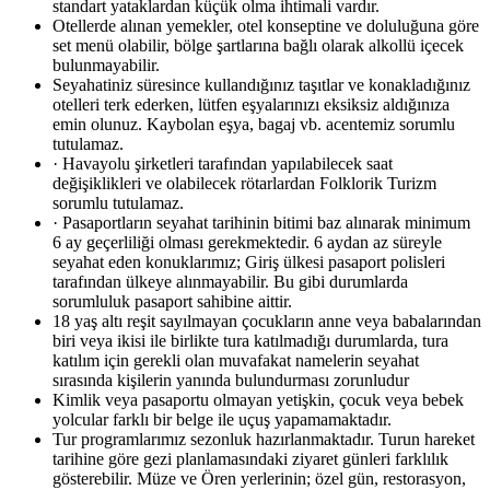
standart yataklardan küçük olma ihtimali vardır.
Otellerde alınan yemekler, otel konseptine ve doluluğuna göre
set menü olabilir, bölge şartlarına bağlı olarak alkollü içecek
bulunmayabilir.
Seyahatiniz süresince kullandığınız taşıtlar ve konakladığınız
otelleri terk ederken, lütfen eşyalarınızı eksiksiz aldığınıza
emin olunuz. Kaybolan eşya, bagaj vb. acentemiz sorumlu
tutulamaz.
· Havayolu şirketleri tarafından yapılabilecek saat
değişiklikleri ve olabilecek rötarlardan Folklorik Turizm
sorumlu tutulamaz.
· Pasaportların seyahat tarihinin bitimi baz alınarak minimum
6 ay geçerliliği olması gerekmektedir. 6 aydan az süreyle
seyahat eden konuklarımız; Giriş ülkesi pasaport polisleri
tarafından ülkeye alınmayabilir. Bu gibi durumlarda
sorumluluk pasaport sahibine aittir.
18 yaş altı reşit sayılmayan çocukların anne veya babalarından
biri veya ikisi ile birlikte tura katılmadığı durumlarda, tura
katılım için gerekli olan muvafakat namelerin seyahat
sırasında kişilerin yanında bulundurması zorunludur
Kimlik veya pasaportu olmayan yetişkin, çocuk veya bebek
yolcular farklı bir belge ile uçuş yapamamaktadır.
Tur programlarımız sezonluk hazırlanmaktadır. Turun hareket
tarihine göre gezi planlamasındaki ziyaret günleri farklılık
gösterebilir. Müze ve Ören yerlerinin; özel gün, restorasyon,