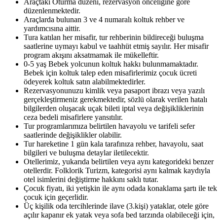
Araçtaki Oturma düzeni, rezervasyon önceliğine göre
düzenlenmektedir.
Araçlarda bulunan 3 ve 4 numaralı koltuk rehber ve
yardımcısına aittir.
Tura katılan her misafir, tur rehberinin bildireceği buluşma
saatlerine uymayı kabul ve taahhüt etmiş sayılır. Her misafir
program akışını aksatmamak ile mükelleftir.
0-5 yaş Bebek yolcunun koltuk hakkı bulunmamaktadır.
Bebek için koltuk talep eden misafirlerimiz çocuk ücreti
ödeyerek koltuk satın alabilmektedirler.
Rezervasyonunuzu kimlik veya pasaport ibrazı veya yazılı
gerçekleştirmeniz gerekmektedir, sözlü olarak verilen hatalı
bilgilerden oluşacak uçak bileti iptal veya değişikliklerinin
ceza bedeli misafirlere yansıtılır.
Tur programlarımıza belirtilen havayolu ve tarifeli sefer
saatlerinde değişiklikler olabilir.
Tur hareketine 1 gün kala tarafınıza rehber, havayolu, saat
bilgileri ve buluşma detaylar iletilecektir.
Otellerimiz, yukarıda belirtilen veya aynı kategorideki benzer
otellerdir. Folklorik Turizm, kategorisi aynı kalmak kaydıyla
otel isimlerini değiştirme hakkını saklı tutar.
Çocuk fiyatı, iki yetişkin ile aynı odada konaklama şartı ile tek
çocuk için geçerlidir.
Üç kişilik oda tercihlerinde ilave (3.kişi) yataklar, otele göre
açılır kapanır ek yatak veya sofa bed tarzında olabileceği için,