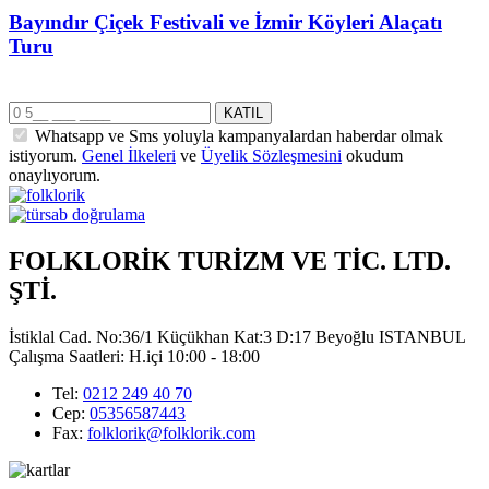
Bayındır Çiçek Festivali ve İzmir Köyleri Alaçatı
Turu
Whatsapp ve Sms yoluyla kampanyalardan haberdar olmak
istiyorum.
Genel İlkeleri
ve
Üyelik Sözleşmesini
okudum
onaylıyorum.
FOLKLORİK TURİZM VE TİC. LTD.
ŞTİ.
İstiklal Cad. No:36/1 Küçükhan Kat:3 D:17 Beyoğlu ISTANBUL
Çalışma Saatleri: H.içi 10:00 - 18:00
Tel:
0212 249 40 70
Cep:
05356587443
Fax:
folklorik@folklorik.com