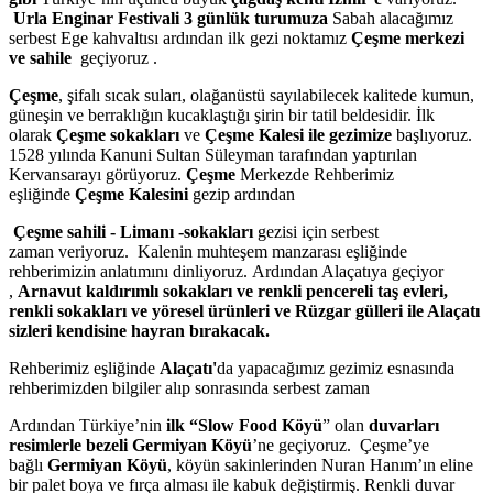
Urla Enginar Festivali 3 günlük turumuza
Sabah alacağımız
serbest Ege kahvaltısı ardından ilk gezi noktamız
Çeşme merkezi
ve sahile
geçiyoruz .
Çeşme
, şifalı sıcak suları, olağanüstü sayılabilecek kalitede kumun,
güneşin ve berraklığın kucaklaştığı şirin bir tatil beldesidir. İlk
olarak
Çeşme sokakları
ve
Çeşme Kalesi ile gezimize
başlıyoruz.
1528 yılında Kanuni Sultan Süleyman tarafından yaptırılan
Kervansarayı görüyoruz.
Çeşme
Merkezde Rehberimiz
eşliğinde
Çeşme Kalesini
gezip ardından
Çeşme sahili -
Limanı -sokakları
gezisi için serbest
zaman veriyoruz. Kalenin muhteşem manzarası eşliğinde
rehberimizin anlatımını dinliyoruz. Ardından Alaçatıya geçiyor
,
Arnavut kaldırımlı sokakları ve renkli pencereli taş evleri,
renkli sokakları ve yöresel ürünleri ve Rüzgar gülleri ile Alaçatı
sizleri kendisine hayran bırakacak.
Rehberimiz eşliğinde
Alaçatı'
da yapacağımız gezimiz esnasında
rehberimizden bilgiler alıp sonrasında serbest zaman
Ardından Türkiye’nin
ilk “Slow Food Köyü
” olan
duvarları
resimlerle bezeli
Germiyan Köyü
’ne geçiyoruz. Çeşme’ye
bağlı
Germiyan Köyü
, köyün sakinlerinden Nuran Hanım’ın eline
bir palet boya ve fırça alması ile kabuk değiştirmiş. Renkli duvar