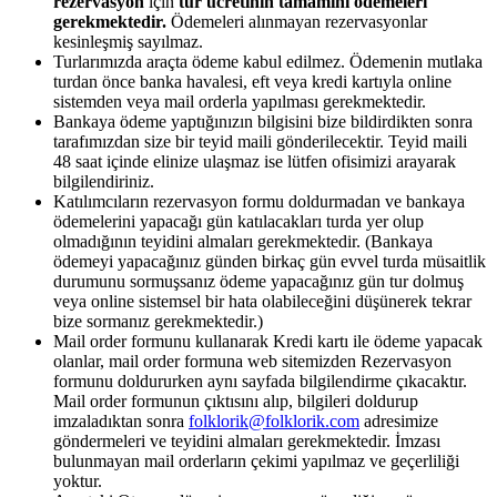
rezervasyon
için
tur ücretinin tamamını ödemeleri
gerekmektedir.
Ödemeleri alınmayan rezervasyonlar
kesinleşmiş sayılmaz.
Turlarımızda araçta ödeme kabul edilmez. Ödemenin mutlaka
turdan önce banka havalesi, eft veya kredi kartıyla online
sistemden veya mail orderla yapılması gerekmektedir.
Bankaya ödeme yaptığınızın bilgisini bize bildirdikten sonra
tarafımızdan size bir teyid maili gönderilecektir. Teyid maili
48 saat içinde elinize ulaşmaz ise lütfen ofisimizi arayarak
bilgilendiriniz.
Katılımcıların rezervasyon formu doldurmadan ve bankaya
ödemelerini yapacağı gün katılacakları turda yer olup
olmadığının teyidini almaları gerekmektedir. (Bankaya
ödemeyi yapacağınız günden birkaç gün evvel turda müsaitlik
durumunu sormuşsanız ödeme yapacağınız gün tur dolmuş
veya online sistemsel bir hata olabileceğini düşünerek tekrar
bize sormanız gerekmektedir.)
Mail order formunu kullanarak Kredi kartı ile ödeme yapacak
olanlar, mail order formuna web sitemizden Rezervasyon
formunu doldururken aynı sayfada bilgilendirme çıkacaktır.
Mail order formunun çıktısını alıp, bilgileri doldurup
imzaladıktan sonra
folklorik@folklorik.com
adresimize
göndermeleri ve teyidini almaları gerekmektedir. İmzası
bulunmayan mail orderların çekimi yapılmaz ve geçerliliği
yoktur.