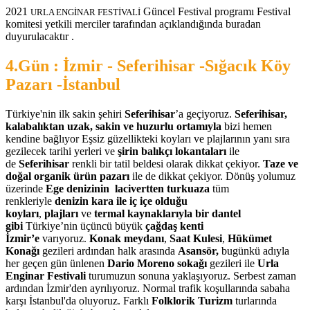
2021
Güncel Festival programı Festival
URLA ENGİNAR FESTİVALİ
komitesi yetkili merciler tarafından açıklandığında buradan
duyurulacaktır .
4.Gün :
İzmir - Seferihisar -Sığacık Köy
Pazarı -İstanbul
Türkiye'nin ilk sakin şehiri
Seferihisar
’a geçiyoruz.
Seferihisar,
kalabalıktan uzak, sakin ve huzurlu ortamıyla
bizi hemen
kendine bağlıyor Eşsiz güzellikteki koyları ve plajlarının yanı sıra
gezilecek tarihi yerleri ve
şirin balıkçı lokantaları
ile
de
Seferihisar
renkli bir tatil beldesi olarak dikkat çekiyor.
Taze ve
doğal organik ürün pazarı
ile de dikkat çekiyor. Dönüş yolumuz
üzerinde
Ege denizinin lacivertten turkuaza
tüm
renkleriyle
denizin kara ile iç içe olduğu
koyları
,
plajları
ve
termal kaynaklarıyla bir dantel
gibi
Türkiye’nin üçüncü büyük
çağdaş kenti
İzmir’e
varıyoruz.
Konak meydanı
,
Saat Kulesi
,
Hükümet
Konağı
gezileri ardından halk arasında
Asansör,
bugünkü adıyla
her geçen gün ünlenen
Dario Moreno sokağı
gezileri ile
Urla
Enginar Festivali
turumuzun sonuna yaklaşıyoruz. Serbest zaman
ardından İzmir'den ayrılıyoruz. Normal trafik koşullarında sabaha
karşı İstanbul'da oluyoruz. Farklı
Folklorik Turizm
turlarında