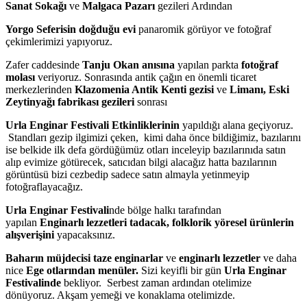
Sanat Sokağı
ve
Malgaca Pazarı
gezileri Ardından
Yorgo Seferisin doğduğu evi
panaromik görüyor ve fotoğraf
çekimlerimizi yapıyoruz.
Zafer caddesinde
Tanju Okan
anısına
yapılan parkta
fotoğraf
molası
veriyoruz. Sonrasında antik çağın en önemli ticaret
merkezlerinden
Klazomenia Antik Kenti gezisi
ve
Limanı, Eski
Zeytinyağı
fabrikası gezileri
sonrası
Urla Enginar Festivali Etkinliklerinin
yapıldığı alana geçiyoruz.
Standları gezip ilgimizi çeken, kimi daha önce bildiğimiz, bazılarını
ise belkide ilk defa gördüğümüz otları inceleyip bazılarınıda satın
alıp evimize götürecek, satıcıdan bilgi alacağız hatta bazılarının
görüntüsü bizi cezbedip sadece satın almayla yetinmeyip
fotoğraflayacağız.
Urla Enginar Festivali
nde bölge halkı tarafından
yapılan
Enginarlı lezzetleri tadacak,
folklorik yöresel ürünlerin
alışverişini
yapacaksınız.
Baharın müjdecisi taze enginarlar
ve
enginarlı lezzetler
ve daha
nice
Ege otlarından menüler.
Sizi keyifli bir gün
Urla Enginar
Festivalinde
bekliyor. Serbest zaman ardından otelimize
dönüyoruz. Akşam yemeği ve konaklama otelimizde.