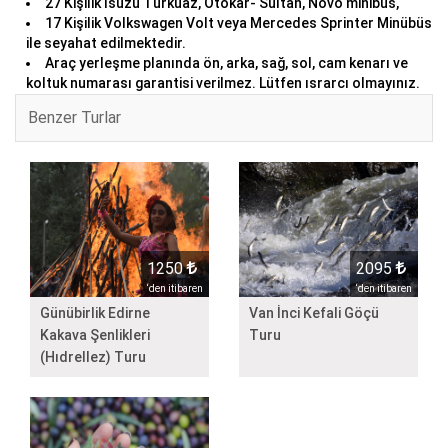
27 Kişilik İsuzu Turkuaz, Otokar- Sultan, Novo minibüs,
17 Kişilik Volkswagen Volt veya Mercedes Sprinter Minübüs
ile seyahat edilmektedir.
Araç yerleşme planında ön, arka, sağ, sol, cam kenarı ve
koltuk numarası garantisi verilmez. Lütfen ısrarcı olmayınız.
Benzer Turlar
1250
2095
‘den itibaren
‘den itibaren
Günübirlik Edirne
Van İnci Kefali Göçü
Kakava Şenlikleri
Turu
(Hıdrellez) Turu