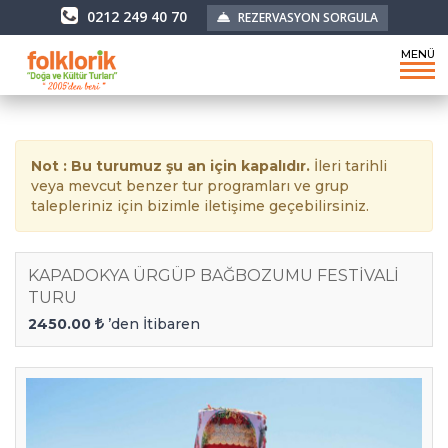
0212 249 40 70
REZERVASYON SORGULA
MENÜ
Not : Bu turumuz şu an için kapalıdır.
İleri tarihli
veya mevcut benzer tur programları ve grup
talepleriniz için bizimle iletişime geçebilirsiniz.
KAPADOKYA ÜRGÜP BAĞBOZUMU FESTİVALİ
TURU
2450.00
’den İtibaren