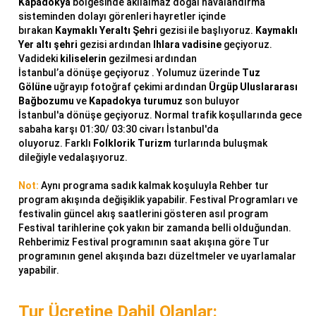
Kapadokya
bölgesinde akılalmaz doğal havalandırma
sisteminden dolayı görenleri hayretler içinde
bırakan
Kaymaklı
Yeraltı Şehri
gezisi ile başlıyoruz.
Kaymaklı
Yer altı şehri
gezisi ardından
Ihlara vadisine
geçiyoruz.
Vadideki
kiliselerin
gezilmesi ardından
İstanbul’a dönüşe geçiyoruz . Yolumuz üzerinde
Tuz
Gölüne
uğrayıp fotoğraf çekimi ardından
Ürgüp Uluslararası
Bağbozumu
ve
Kapadokya turumuz
son buluyor
İstanbul'a dönüşe geçiyoruz. Normal trafik koşullarında gece
sabaha karşı 01:30/ 03:30 civarı İstanbul'da
oluyoruz. Farklı
Folklorik Turizm
turlarında buluşmak
dileğiyle vedalaşıyoruz.
Not:
Aynı programa sadık kalmak koşuluyla Rehber tur
program akışında değişiklik yapabilir. Festival Programları ve
festivalin güncel akış saatlerini gösteren asıl program
Festival tarihlerine çok yakın bir zamanda belli olduğundan.
Rehberimiz Festival programının saat akışına göre Tur
programının genel akışında bazı düzeltmeler ve uyarlamalar
yapabilir.
Tur Ücretine Dahil Olanlar: