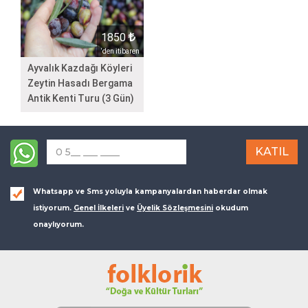
1850
‘den itibaren
Ayvalık Kazdağı Köyleri
Zeytin Hasadı Bergama
Antik Kenti Turu (3 Gün)
Whatsapp ve Sms yoluyla kampanyalardan haberdar olmak
istiyorum.
Genel İlkeleri
ve
Üyelik Sözleşmesini
okudum
onaylıyorum.