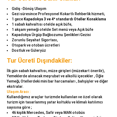
Gidiş -Dönüş Ulaşım
Gezi süresince Profesyonel Kokartlı Rehberlik hizmeti,
1 gece
Kapadokya 3 ve 4* standardı Oteller
Konaklama
1 sabah kahvaltısı otelde açık büfe,
1 akşam yemeği otelde Set menü veya Açık büfe
Kapadokya Ürgüp Bağbozumu Şenlikleri Gezisi
Zorunlu Seyahat Sigortası,
Otopark ve otoban ücretleri
Dostluk ve Güleryüz
Tur Ücreti Dışındakiler:
İlk gün sabah kahvaltısı, müze girişleri (müzekart önerilir),
Yemeklerde alınacak meşrubat ve alkollü içecekler , Öğle
Yemeği, Otellerdeki mini bar harcamaları , bahşişler ve diğer
ekstralar.
Ulaşım Aracı :
Kullandığımız araçlar turizmde kullanılan ve özel olarak
turizm için tasarlanmış yatar koltuklu ve klimalı katılımcı
sayısına göre ;
46 kişilik Mercedes, Safir veya MAN otobüs