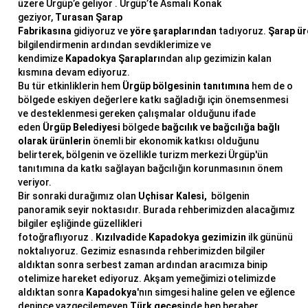
üzere Ürgüp’e geliyor . Ürgüp’te Asmalı Konak
geziyor,
Turasan Şarap
Fabrikasına
gidiyoruz ve
yöre şaraplarından
tadıyoruz.
Şarap
ür
bilgilendirmenin ardından sevdiklerimize ve
kendimize
Kapadokya
Şarapları
ndan alıp gezimizin kalan
kısmına devam ediyoruz.
Bu tür etkinliklerin hem
Ürgüp bölgesinin tanıtımına
hem de o
bölgede eskiyen değerlere katkı sağladığı için önemsenmesi
ve desteklenmesi gereken çalışmalar olduğunu ifade
eden
Ürgüp Belediyesi
bölgede
bağcılık ve bağcılığa bağlı
olarak ürünlerin
önemli bir ekonomik katkısı olduğunu
belirterek, bölgenin ve özellikle turizm merkezi Ürgüp'ün
tanıtımına da katkı sağlayan bağcılığın korunmasının önem
veriyor.
Bir sonraki durağımız olan
Uçhisar Kalesi,
bölgenin
panoramik seyir noktasıdır. Burada rehberimizden alacağımız
bilgiler eşliğinde güzellikleri
fotoğraflıyoruz .
Kızılvadi
de
Kapadokya gezimizin
ilk gününü
noktalıyoruz. Gezimiz esnasında rehberimizden bilgiler
aldıktan sonra serbest zaman ardından aracımıza binip
otelimize hareket ediyoruz. Akşam yemeğimizi otelimizde
aldıktan sonra
Kapadokya
'nın simgesi haline gelen ve eğlence
denince vazgeçilemeyen
Türk gecesi
nde hep beraber