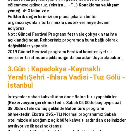
eğlenmeye gidiyoruz. (ekstra ....-TL )
Konaklama ve Akşam
yemeği 4* Otelimizde.
Folklorik değerlerimizi
ön plana çıkaran bu tür
organizasyonları turlarımızla destek vermeye devam
ediyoruz.
Not :
Güncel Festival Programı festivale çok yakın tarihte
açıklandığından, Rehberimiz programda buna bağlı olarak
değişiklikler yapabilir.
2019 Güncel Festival programı Festival komitesi yetkili
merciler tarafından açıklandığında buradan duyurulacaktır .
3.Gün : Kapadokya -Kaymaklı
YeraltıŞehri -Ihlara Vadisi -Tuz Gölü -
İstanbul
İsteyenler sabah kahvaltıdan önce
Balon turu
yapabilirler.
(
Rezervasyon gerekmektedir.
Sabah 05:00de başlayıp saat
08:00de otele dönüş şeklinde
Balon turu
programı
bitmektedir. Ekstra 295.-TL) Normal programımız Sabah
otelimizde alacağımız açık büfe kahvaltı ardından otelimizden
ayrılıyor ve ilk gezi noktamız