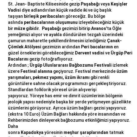
St. Jean- Baptiste Kilisesinide gezip
Paşabağı
veya
Keşişler
Vadisi
diye adlandırılan küçük vadide iki ve üç başlık
taşıyan
birleşik peribacaları
göreceğiz. Bu bölge
aslında
peribacalarının oluşumunu
izleyebileceğiniz küçük
bir
müze gibi
dir.
Paşabağı
gezimizi bitirip
Avanos
'ta Öğle
yemeğimizi alıyor ve ayakla döndürülen tezgah üzerindeki
çamurun maharetle şekillendirilmesini izlediğimiz
Çanak-
Çömlek Atölyesi
gezimizin ardından
Peri bacalarının
en
güzel örneklerini görebileceğimiz
Dervent vadisi
ve
Ürgüp Peri
Bacalarını
gezip fotoğraflıyoruz.
Ardından ;
Ürgüp Uluslararası Bağbozumu Festivali
izlemek
üzere
Festival alanına
geçiyoruz. Festival merkezinde
üzüm
yarışmaları
,
pekmez yapımı,
üzüm ikramı
gibi renkli
görüntülere sahne olacak programımızı gerçekleştiriyoruz.
Standlardan folklorik yöresel ürün alışverişi
yapıyoruz. Yöreye has emir ve dimrit üzümlerinin bölgenin
jeolojik yapısı nedeniyle başka bir yerde yetişmeyen güzellikte
üzümlerini görüyoruz. Ayrıca üzüm bağları gezisi yapıyoruz.
(ekstra 10 Euro) Üzüm Bağları hakkında yöre insanından ve
Rehberimizden dinleyerek bağbozumu etkinliğimizi yapıyoruz.
Daha
sonra
Kapadokya
yöresinin
meşhur
şaraplarından
tatmak