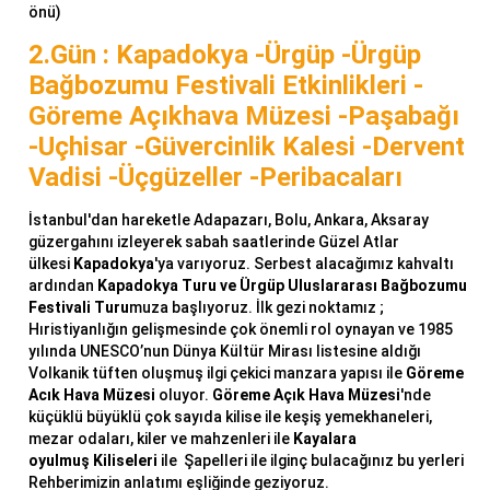
önü)
2.Gün : Kapadokya -Ürgüp -Ürgüp
Bağbozumu Festivali Etkinlikleri -
Göreme Açıkhava Müzesi -Paşabağı
-Uçhisar -Güvercinlik Kalesi -Dervent
Vadisi -Üçgüzeller -Peribacaları
İstanbul'dan hareketle Adapazarı, Bolu, Ankara, Aksaray
güzergahını izleyerek sabah saatlerinde Güzel Atlar
ülkesi
Kapadokya
'ya varıyoruz. Serbest alacağımız kahvaltı
ardından
Kapadokya Turu ve Ürgüp Uluslararası Bağbozumu
Festivali Turu
muza başlıyoruz. İlk gezi noktamız ;
Hıristiyanlığın gelişmesinde çok önemli rol oynayan ve 1985
yılında UNESCO’nun Dünya Kültür Mirası listesine aldığı
Volkanik tüften oluşmuş ilgi çekici manzara yapısı ile
Göreme
Acık Hava Müzesi
oluyor.
Göreme Açık Hava Müzesi
'nde
küçüklü büyüklü çok sayıda kilise ile keşiş yemekhaneleri,
mezar odaları, kiler ve mahzenleri ile
Kayalara
oyulmuş Kiliseleri
ile Şapelleri ile ilginç bulacağınız bu yerleri
Rehberimizin anlatımı eşliğinde geziyoruz.