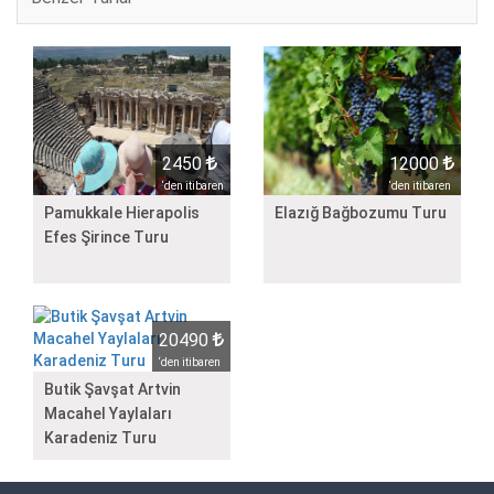
2450
12000
‘den itibaren
‘den itibaren
Pamukkale Hierapolis
Elazığ Bağbozumu Turu
Efes Şirince Turu
20490
‘den itibaren
Butik Şavşat Artvin
Macahel Yaylaları
Karadeniz Turu