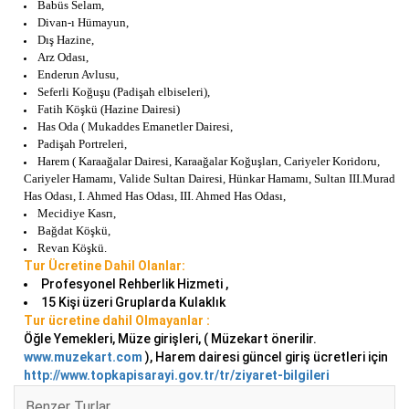
Babüs Selam,
Divan-ı Hümayun,
Dış Hazine,
Arz Odası,
Enderun Avlusu,
Seferli Koğuşu (Padişah elbiseleri),
Fatih Köşkü (Hazine Dairesi)
Has Oda ( Mukaddes Emanetler Dairesi,
Padişah Portreleri,
Harem ( Karaağalar Dairesi, Karaağalar Koğuşları, Cariyeler Koridoru,
Cariyeler Hamamı, Valide Sultan Dairesi, Hünkar Hamamı, Sultan III.Murad
Has Odası, I. Ahmed Has Odası, III. Ahmed Has Odası,
Mecidiye Kasrı,
Bağdat Köşkü,
Revan Köşkü.
Tur Ücretine Dahil Olanlar:
Profesyonel Rehberlik Hizmeti ,
15 Kişi üzeri Gruplarda Kulaklık
Tur ücretine dahil Olmayanlar :
Öğle Yemekleri, Müze girişleri, ( Müzekart önerilir.
www.muzekart.com
), Harem dairesi güncel giriş ücretleri için
http://www.topkapisarayi.gov.tr/tr/ziyaret-bilgileri
Benzer Turlar