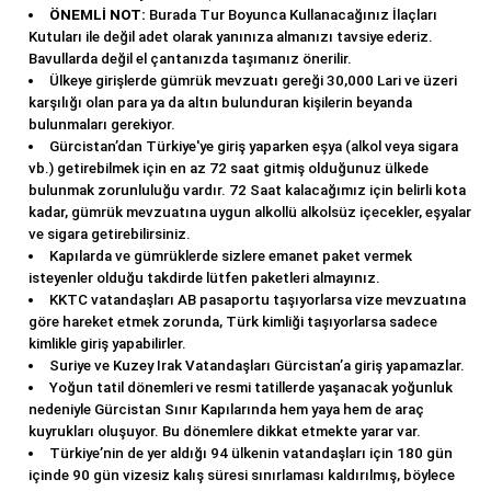
ÖNEMLİ NOT:
Burada Tur Boyunca Kullanacağınız İlaçları
Kutuları ile değil adet olarak yanınıza almanızı tavsiye ederiz.
Bavullarda değil el çantanızda taşımanız önerilir.
Ülkeye girişlerde gümrük mevzuatı gereği 30,000 Lari ve üzeri
karşılığı olan para ya da altın bulunduran kişilerin beyanda
bulunmaları gerekiyor.
Gürcistan’dan Türkiye'ye giriş yaparken eşya (alkol veya sigara
vb.) getirebilmek için en az 72 saat gitmiş olduğunuz ülkede
bulunmak zorunluluğu vardır. 72 Saat kalacağımız için belirli kota
kadar, gümrük mevzuatına uygun alkollü alkolsüz içecekler, eşyalar
ve sigara getirebilirsiniz.
Kapılarda ve gümrüklerde sizlere emanet paket vermek
isteyenler olduğu takdirde lütfen paketleri almayınız.
KKTC vatandaşları AB pasaportu taşıyorlarsa vize mevzuatına
göre hareket etmek zorunda, Türk kimliği taşıyorlarsa sadece
kimlikle giriş yapabilirler.
Suriye ve Kuzey Irak Vatandaşları Gürcistan’a giriş yapamazlar.
Yoğun tatil dönemleri ve resmi tatillerde yaşanacak yoğunluk
nedeniyle Gürcistan Sınır Kapılarında hem yaya hem de araç
kuyrukları oluşuyor. Bu dönemlere dikkat etmekte yarar var.
Türkiye’nin de yer aldığı 94 ülkenin vatandaşları için 180 gün
içinde 90 gün vizesiz kalış süresi sınırlaması kaldırılmış, böylece