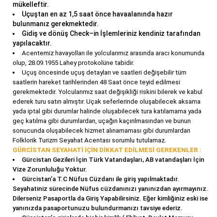
mükelleftir.
Uçuştan en az 1,5 saat önce havaalanında hazır
bulunmanız gerekmektedir.
Gidiş ve dönüş Check–in İşlemleriniz kendiniz tarafından
yapılacaktır.
Acentemiz havayolları ile yolcularımız arasında aracı konumunda
olup, 28.09.1955 Lahey protokolüne tabidir.
Uçuş öncesinde uçuş detayları ve saatleri değişebilir tüm
saatlerin hareket tarihlerinden 48 Saat önce teyid edilmesi
gerekmektedir. Yolcularımız saat değişikliği riskini bilerek ve kabul
ederek turu satın almıştır. Uçak seferlerinde oluşabilecek aksama
yada iptal gibi durumlar halinde oluşabilecek tura katılamama yada
geç katılma gibi durumlardan, uçağın kaçırılmasından ve bunun
sonucunda oluşabilecek hizmet alınamaması gibi durumlardan
Folklorik Turizm Seyahat Acentası sorumlu tutulamaz.
GÜRCİSTAN SEYAHATİ İÇİN DİKKAT EDİLMESİ GEREKENLER :
Gürcistan Gezileri İçin Türk Vatandaşları, AB vatandaşları İçin
Vize Zorunluluğu Yoktur.
Gürcistan’a T.C Nüfus Cüzdanı ile giriş yapılmaktadır.
Seyahatiniz sürecinde Nüfus cüzdanınızı yanınızdan ayırmayınız.
Dilerseniz Pasaportla da Giriş Yapabilirsiniz. Eğer kimliğiniz eski ise
yanınızda pasaportunuzu bulundurmanızı tavsiye ederiz.