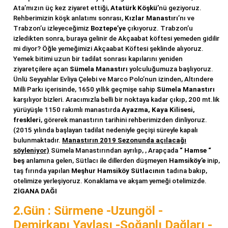
Ata’mızın üç kez ziyaret ettiği,
Atatürk Köşkü’
nü geziyoruz.
Rehberimizin köşk anlatımı sonrası,
Kızlar Manastırı
’nı ve
Trabzon’u izleyeceğimiz
Boztepe’ye
çıkıyoruz. Trabzon’u
izledikten sonra, buraya gelinir de Akçaabat köftesi yemeden gidilir
mi diyor? Öğle yemeğimizi Akçaabat Köftesi şeklinde alıyoruz.
Yemek bitimi uzun bir tadilat sonrası kapılarını yeniden
ziyaretçilere açan
Sümela Manastırı
yolculuğumuza başlıyoruz.
Ünlü Seyyahlar Evliya Çelebi ve Marco Polo’nun izinden, Altındere
Milli Parkı içerisinde, 1650 yıllık geçmişe sahip
Sümela Manastırı
karşılıyor bizleri. Aracımızla belli bir noktaya kadar çıkıp, 200 mt.lik
yürüyüşle 1150 rakımlı manastırda
Ayazma, Kaya Kilisesi,
freskleri
, görerek manastırın tarihini rehberimizden dinliyoruz.
(2015 yılında başlayan tadilat nedeniyle geçişi süreyle kapalı
bulunmaktadır.
Manastırın 2019 Sezonunda açılacağı
söyleniyor)
Sümela Manastırından ayrılıp, , Arapçada
“ Hamse “
beş
anlamına gelen, Sütlacı ile dillerden düşmeyen
Hamsiköy’e
inip,
taş fırında yapılan
Meşhur Hamsiköy Sütlacının
tadına bakıp,
otelimize yerleşiyoruz. Konaklama ve akşam yemeği otelimizde.
ZİGANA DAĞI
2.Gün : Sürmene -Uzungöl -
Demirkapı Yaylası -Soğanlı Dağları -