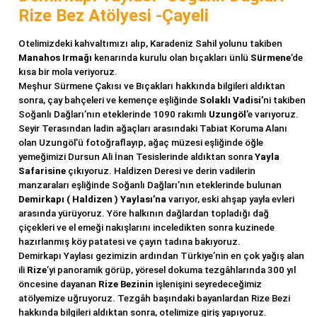
Rize Bez Atölyesi -Çayeli
Otelimizdeki kahvaltımızı alıp, Karadeniz Sahil yolunu takiben
Manahos Irmağı
kenarında kurulu olan bıçakları ünlü
Sürmene
’de
kısa bir mola veriyoruz.
Meşhur Sürmene Çakısı ve Bıçakları hakkında bilgileri aldıktan
sonra, çay bahçeleri ve kemençe eşliğinde
Solaklı Vadisi’
ni takiben
Soğanlı Dağları’nın eteklerinde 1090 rakımlı
Uzungöl
’e varıyoruz.
Seyir Terasından ladin ağaçları arasındaki Tabiat Koruma Alanı
olan Uzungöl’ü fotoğraflayıp, ağaç müzesi eşliğinde öğle
yemeğimizi Dursun Ali İnan Tesislerinde aldıktan sonra
Yayla
Safarisine
çıkıyoruz. Haldizen Deresi ve derin vadilerin
manzaraları eşliğinde Soğanlı Dağları’nın eteklerinde bulunan
Demirkapı ( Haldizen ) Yaylası’na
varıyor, eski ahşap yayla evleri
arasında yürüyoruz. Yöre halkının dağlardan topladığı dağ
çiçekleri ve el emeği nakışlarını inceledikten sonra kuzinede
hazırlanmış köy patatesi ve çayın tadına bakıyoruz.
Demirkapı Yaylası gezimizin ardından Türkiye’nin en çok yağış alan
ili
Rize
’yi panoramik görüp, yöresel dokuma tezgâhlarında 300 yıl
öncesine dayanan
Rize Bezinin
işlenişini seyredeceğimiz
atölyemize uğruyoruz. Tezgâh başındaki bayanlardan Rize Bezi
hakkında bilgileri aldıktan sonra, otelimize giriş yapıyoruz.