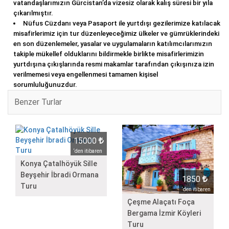
vatandaşlarımızın Gürcistan’da vizesiz olarak kalış süresi bir yıla
çıkarılmıştır.
Nüfus Cüzdanı veya Pasaport ile yurtdışı gezilerimize katılacak
misafirlerimiz için tur düzenleyeceğimiz ülkeler ve gümrüklerindeki
en son düzenlemeler, yasalar ve uygulamaların katılımcılarımızın
takiple mükellef olduklarını bildirmekle birlikte misafirlerimizin
yurtdışına çıkışlarında resmi makamlar tarafından çıkışınıza izin
verilmemesi veya engellenmesi tamamen kişisel
sorumluluğunuzdur.
Benzer Turlar
15000
‘den itibaren
Konya Çatalhöyük Sille
Beyşehir İbradi Ormana
1850
Turu
‘den itibaren
Çeşme Alaçatı Foça
Bergama İzmir Köyleri
Turu