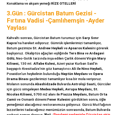
Konaklama ve akşam yemeği
RİZE OTELLERİ
3.Gün : Gürcistan Batum Gezisi -
Fırtına Vadisi -Çamlıhemşin -Ayder
Yaylası
Kahvaltı sonrası, Gürcistan Batum turumuz için
Sarp Sınır
Kapısı
’na hareket ediyoruz.
Gümrük işlemlerimizi tamamlıyor,
Batum gezimize
St. Andrew Heykeli
ve
Apsaros Kalesi
ni görerek
başlıyoruz. Okaliptüs ağaçları eşliğinde
Ters Bina
ve
Ardagavi
Gölü
, Neo-Gotik tarzında inşa edilen Çarlık dönemi
Virgin Mary
Kilisesi,
130 mt.
Alfabe Kulesi,
Azeri yazar Kurban Said’in
başyapıtı Kvesitadze’nin göz kamaştırıcı
Ali ile Nino Heykeli,
Poseidon’un heykelinin bulunduğu
Neptün Meydanı
ve
Opera
Drama Binası
gezilerimizi tamamlıyor kısa bir mola veriyoruz.
Molanın sonunda
Abashidzade
Bulvarda
Astroloji Saati,
Gürcüler
için gücü simgeleyen
Medea Heykeli, Avrupa Meydanı, St.
Nicolas Kilisesi,
5700 m2 alanı ile
Piazza Meydanı,
Batum
Orta
Camii
ve Osmanlı dönemi
Fener Kulesini
gördükten sonra, öğle
yemeğimizi alacağımız restoranımıza gidiyoruz. Gürcü Mutfağının
lezzetlerini tadacağımız menümüzün sonrasında, Batum Bulvarda
Not :
Pandemi nedeniyle Gürcistan giriş
serbest zaman diyoruz.