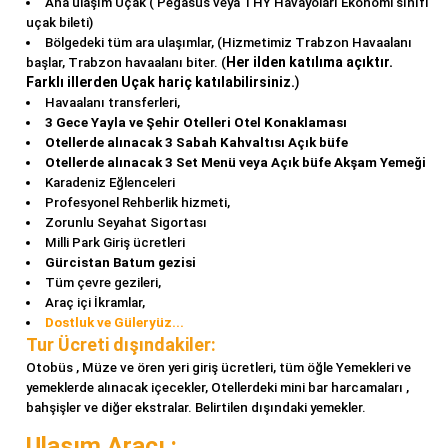
Ana ulaşım Uçak ( Pegasus veya THY Havayoları Ekonomi sınıfı
uçak bileti)
Bölgedeki tüm ara ulaşımlar, (Hizmetimiz Trabzon Havaalanı
Her ilden katılıma açıktır.
başlar, Trabzon havaalanı biter. (
Farklı illerden Uçak hariç katılabilirsiniz.
)
Havaalanı transferleri,
3 Gece Yayla ve Şehir Otelleri Otel Konaklaması
Otellerde alınacak 3 Sabah Kahvaltısı Açık büfe
Otellerde alınacak 3 Set Menü veya Açık büfe Akşam Yemeği
Karadeniz Eğlenceleri
Profesyonel Rehberlik hizmeti,
Zorunlu Seyahat Sigortası
Milli Park Giriş ücretleri
Gürcistan Batum gezisi
Tüm çevre gezileri,
Araç içi İkramlar,
Dostluk ve Güleryüz...
Tur Ücreti dışındakiler:
Otobüs , Müze ve ören yeri giriş ücretleri, tüm öğle Yemekleri ve
yemeklerde alınacak içecekler, Otellerdeki mini bar harcamaları ,
bahşişler ve diğer ekstralar. Belirtilen dışındaki yemekler.
Ulaşım Aracı :