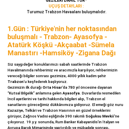
GEZİLERİ DAHİL TUR*
UÇUŞ DETAYLARI :
Turumuz Trabzon Havaalanı buluşmalıdır.
1.Gün : Türkiye'nin her noktasından
buluşmalı - Trabzon- Ayasofya -
Atatürk Köşkü -Akçaabat -Sümela
Manastırı -Hamsiköy -Zigana Dağı
Siz saygıdeğer konuklarımızı sabah saatlerinde Trabzon
Havalimanında rehberimiz ve aracımızla karşılıyor, rehberimizin
vereceği bilgiler sonrası gezimize, 4000 yıllık kadim şehir
Trabzon
’u keşfederek başlıyoruz.
Gezimizin ilk durağı
Orta Hisar
’da 780 yıl öncesine dayanan
“Kutsal Bilgelik” anlamına gelen
Ayasofya
. Duvarlarda resmedilen
İncil ayetlerini ve tarihi hakkında bilgileri alıp, Trabzon el
sanatlarını göreceğimiz dükkânımıza gidiyoruz. El emeği göz nuru
Kazaziye, Telkâri ve Trabzon Hasırının en güzel örneklerini
görüyor, Zağnos Vadisi eşliğinde 390 rakımlı
Soğuksu Mevkii’
ne
çıkıyoruz. 19.y.y. sonunda, Rum Banker Kabayanidis’in İtalyan ve
Avrupa Barok Mimarisinde yaptırdığı ve mübadele sonrası,