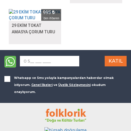
995
‘den itibaren
29 EKİM TOKAT
AMASYA ÇORUM TURU
Whatsapp ve Sms yoluyla kampanyalardan haberdar olmak
istiyorum.
Genel İlkeleri
ve
Üyelik Sözleşmesini
okudum
onaylıyorum.