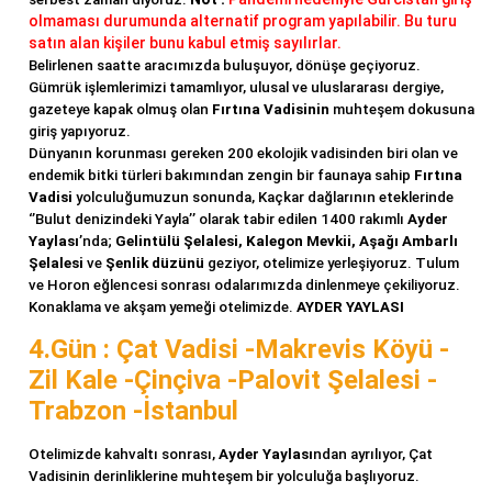
olmaması durumunda alternatif program yapılabilir. Bu turu
satın alan kişiler bunu kabul etmiş sayılırlar.
Belirlenen saatte aracımızda buluşuyor, dönüşe geçiyoruz.
Gümrük işlemlerimizi tamamlıyor, ulusal ve uluslararası dergiye,
gazeteye kapak olmuş olan
Fırtına Vadisinin
muhteşem dokusuna
giriş yapıyoruz.
Dünyanın korunması gereken 200 ekolojik vadisinden biri olan ve
endemik bitki türleri bakımından zengin bir faunaya sahip
Fırtına
Vadisi
yolculuğumuzun sonunda, Kaçkar dağlarının eteklerinde
‘’Bulut denizindeki Yayla’’ olarak tabir edilen 1400 rakımlı
Ayder
Yaylası
’nda;
Gelintülü Şelalesi, Kalegon Mevkii, Aşağı Ambarlı
Şelalesi
ve
Şenlik düzünü
geziyor, otelimize yerleşiyoruz. Tulum
ve Horon eğlencesi sonrası odalarımızda dinlenmeye çekiliyoruz.
Konaklama ve akşam yemeği otelimizde.
AYDER YAYLASI
4.Gün : Çat Vadisi -Makrevis Köyü -
Zil Kale -Çinçiva -Palovit Şelalesi -
Trabzon -İstanbul
Otelimizde kahvaltı sonrası,
Ayder Yaylası
ndan ayrılıyor, Çat
Vadisinin derinliklerine muhteşem bir yolculuğa başlıyoruz.