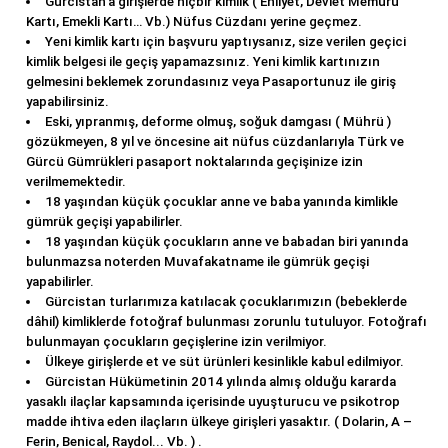
Gürcistan’a girişlerde hiçbir kimlik ( Ehliyet, Devlet Memuru
Kartı, Emekli Kartı… Vb.) Nüfus Cüzdanı yerine geçmez.
Yeni kimlik kartı için başvuru yaptıysanız, size verilen geçici
kimlik belgesi ile geçiş yapamazsınız. Yeni kimlik kartınızın
gelmesini beklemek zorundasınız veya Pasaportunuz ile giriş
yapabilirsiniz.
Eski, yıpranmış, deforme olmuş, soğuk damgası ( Mührü )
gözükmeyen, 8 yıl ve öncesine ait nüfus cüzdanlarıyla Türk ve
Gürcü Gümrükleri pasaport noktalarında geçişinize izin
verilmemektedir.
18 yaşından küçük çocuklar anne ve baba yanında kimlikle
gümrük geçişi yapabilirler.
18 yaşından küçük çocukların anne ve babadan biri yanında
bulunmazsa noterden Muvafakatname ile gümrük geçişi
yapabilirler.
Gürcistan turlarımıza katılacak çocuklarımızın (bebeklerde
dâhil) kimliklerde fotoğraf bulunması zorunlu tutuluyor. Fotoğrafı
bulunmayan çocukların geçişlerine izin verilmiyor.
Ülkeye girişlerde et ve süt ürünleri kesinlikle kabul edilmiyor.
Gürcistan Hükümetinin 2014 yılında almış olduğu kararda
yasaklı ilaçlar kapsamında içerisinde uyuşturucu ve psikotrop
madde ihtiva eden ilaçların ülkeye girişleri yasaktır. ( Dolarin, A –
Ferin, Benical, Raydol... Vb. ) .