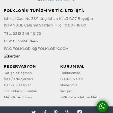
FOLKLORİK TURİZM VE TİC. LTD. ŞTİ.
İstiklal Cad. No:36/1 Küçükhan Kat:3 D:17 Beyoğlu
ISTANBUL Çalışma Saatleri: H.içi 10:00 - 18:00
TEL:
0212 249 40 70
CEP:
05356587443
FAX:
FOLKLORIK@FOLKLORIK.COM
REZERVASYON
KURUMSAL
Satış Sözleşmesi
Hakkımızda
İptal/İade Şartları
Gizlilik İlkeleri
Banka Hesapları
İlkelerimiz
Tur Tüketici Hakları
İletişim
Mail Order Formu
KVKK Aydınlatma Metni