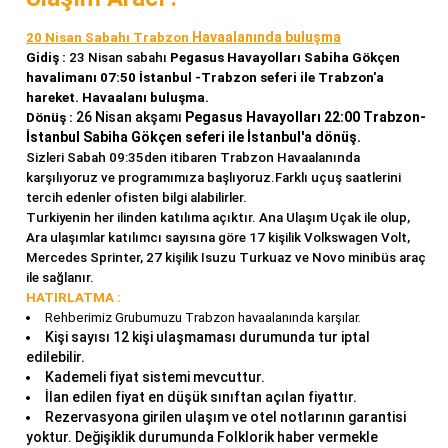
Havaalanında buluşma
20 Nisan Sabahı Trabzon
Gidiş :
23 Nisan sabahı
Pegasus Havayolları Sabiha Gökçen
havalimanı 07:50 İstanbul -Trabzon seferi ile Trabzon'a
hareket. Havaalanı buluşma.
26 Nisan akşamı
Pegasus Havayolları 22:00 Trabzon-
Dönüş :
İstanbul Sabiha Gökçen seferi ile İstanbul'a dönüş.
Sizleri Sabah 09:35den itibaren Trabzon Havaalanında
karşılıyoruz ve programımıza başlıyoruz.Farklı uçuş saatlerini
tercih edenler ofisten bilgi alabilirler.
Turkiyenin her ilinden katılıma açıktır. Ana Ulaşım Uçak ile olup,
Ara ulaşımlar katılımcı sayısına göre 17 kişilik Volkswagen Volt,
Mercedes Sprinter, 27 kişilik Isuzu Turkuaz ve Novo minibüs araç
ile sağlanır.
HATIRLATMA :
Rehberimiz Grubumuzu Trabzon havaalanında karşılar.
Kişi sayısı 12 kişi ulaşmaması durumunda tur iptal
edilebilir.
Kademeli fiyat sistemi mevcuttur.
İlan edilen fiyat en düşük sınıftan açılan fiyattır.
Rezervasyona girilen ulaşım ve otel notlarının garantisi
yoktur. Değişiklik durumunda Folklorik haber vermekle