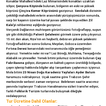
Konaklar Mahallesi’ndeki Laz Mimarisindeki konakları uzaktan
izliyor,
Şenyuva Köyünde
bulunan, bölgenin en eski ve yüksek
köprüsü
Çinçiva
Kemer Köprüsünü
geziyoruz.
Sevdaluk
dizisinin
çekildiği mahalledeki evlerin arasındaki yürüyüşümüzün sonunda,
sarp bir kayanın üzerine kartal yuvası şeklinde inşa edilen
Zil
Kale’yi
rehberimiz eşliğinde geziyoruz.
Verçenik Dağlarının muhteşem görüntüsünü fotoğraflayıp, suyun
şiir gibi döküldüğü
Palovit Şelalesini
görmek üzere yola çıkıyoruz.
15 mt.den akan, Rize’nin en heybetli, debisi en yüksek şelalesini
fotoğrafladıktan sonra Goluna, Meydan, Goboca üzerinden
Fırtına Deresi
kenarındaki restoranımızda öğle yemeğimizi
alıyoruz. Yemekte neler mi var? Laz Böreği, Muhlama, Tereyağında
Alabalık ve yöreseller. Yemek bitimi yolumuz üzerinde bulunan
Çay
Fabrikasına
gidiyor, dünyanın en kaliteli çayının üretildiği bölgede,
çayın işlenişi hakkında bilgiler alıp tavşankanı çaylarımızı içiyoruz.
Mola bitimi
23 Nisan Doğu Karadeniz Yaylaları Ayder Batum
turu
muzu noktalıyoruz. Uçak saatine göre Trabzon Şehir
merkezinde serbest zaman veriyoruz. Belirlenen saatte aracımız
yanında toplanıyor Trabzon Havalimanına sizleri transfer ediyor,
farklı
Folklorik Turizm
turlarında buluşmak dileğiyle
vedalaşıyoruz.
Tur Ücretine Dahil Olanlar: