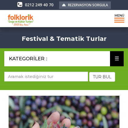
0212 249 40 70
REZERVASYON SORGULA
MENÜ
Festival & Tematik Turlar
☰
KATEGORİLER :
TUR BUL