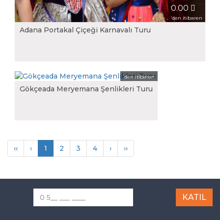
0.00
‘den itibaren
Adana Portakal Çiçeği Karnavalı Turu
0.00
‘den itibaren
Gökçeada Meryemana Şenlikleri Turu
‹‹
‹
1
2
3
4
›
››