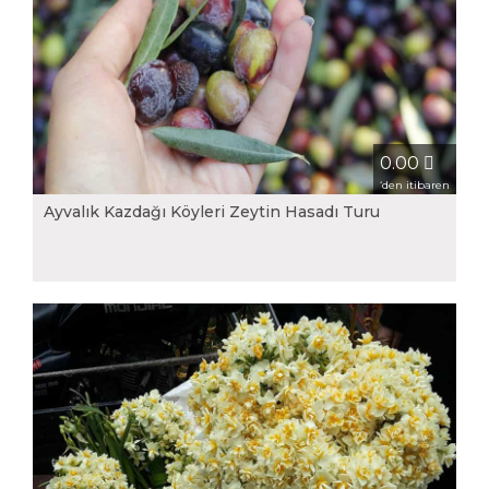
0.00
‘den itibaren
Ayvalık Kazdağı Köyleri Zeytin Hasadı Turu