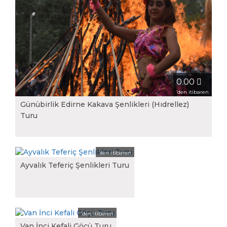
0.00
‘den itibaren
Günübirlik Edirne Kakava Şenlikleri (Hıdrellez)
Turu
0.00
‘den itibaren
Ayvalık Teferiç Şenlikleri Turu
0.00
‘den itibaren
Van İnci Kefali Göçü Turu