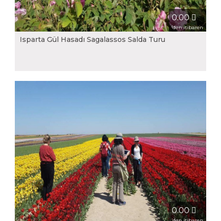
0.00
‘den itibaren
Isparta Gül Hasadı Sagalassos Salda Turu
0.00
‘den itibaren